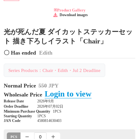
※Product Gallery
Download images
光が死んだ夏 ダイカットステッカーセッ
ト 描き下ろしイラスト「Chair」
〇 Has ended
Edith
Series Products：Chair・Edith・Jul 2 Deadline
Normal Price
550
JPY
Login to view
Wholesale Price
Release Date
2026年9月
Order Deadline
2026年07月02日
Minimum Purchase Quantity
1PCS
Starting Quantity
1PCS
JAN Code
4580814630403
PCS