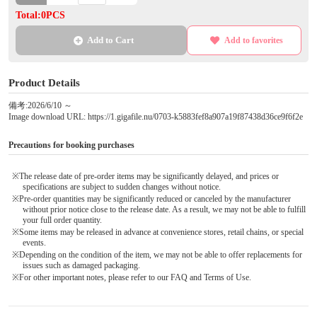
Total:0PCS
Add to Cart
Add to favorites
Product Details
備考:2026/6/10 ～
Image download URL: https://1.gigafile.nu/0703-k5883fef8a907a19f87438d36ce9f6f2e
Precautions for booking purchases
※The release date of pre-order items may be significantly delayed, and prices or
specifications are subject to sudden changes without notice.
※Pre-order quantities may be significantly reduced or canceled by the manufacturer
without prior notice close to the release date. As a result, we may not be able to fulfill
your full order quantity.
※Some items may be released in advance at convenience stores, retail chains, or special
events.
※Depending on the condition of the item, we may not be able to offer replacements for
issues such as damaged packaging.
※For other important notes, please refer to our FAQ and Terms of Use.