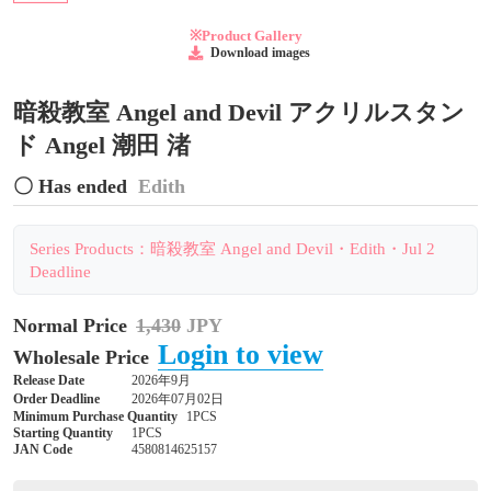
※Product Gallery
Download images
暗殺教室 Angel and Devil アクリルスタン
ド Angel 潮田 渚
〇 Has ended
Edith
Series Products：暗殺教室 Angel and Devil・Edith・Jul 2
Deadline
Normal Price
1,430
JPY
Login to view
Wholesale Price
Release Date
2026年9月
Order Deadline
2026年07月02日
Minimum Purchase Quantity
1PCS
Starting Quantity
1PCS
JAN Code
4580814625157