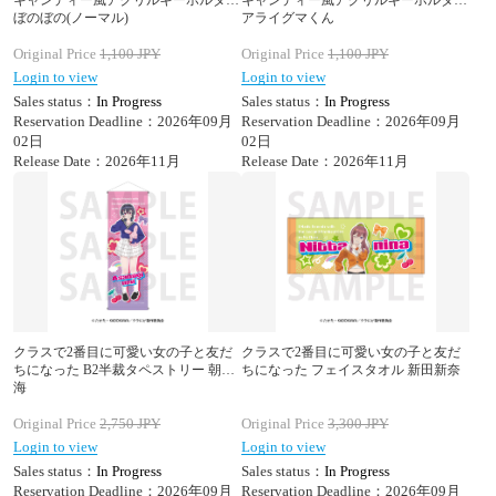
キャンディー風アクリルキーホルダー
キャンディー風アクリルキーホルダー
ぼのぼの(ノーマル)
アライグマくん
Original Price
1,100
JPY
Original Price
1,100
JPY
Login to view
Login to view
Sales status：
In Progress
Sales status：
In Progress
Reservation Deadline：2026年09月
Reservation Deadline：2026年09月
02日
02日
Release Date：2026年11月
Release Date：2026年11月
クラスで2番目に可愛い女の子と友だ
クラスで2番目に可愛い女の子と友だ
ちになった B2半裁タペストリー 朝凪
ちになった フェイスタオル 新田新奈
海
Original Price
2,750
JPY
Original Price
3,300
JPY
Login to view
Login to view
Sales status：
In Progress
Sales status：
In Progress
Reservation Deadline：2026年09月
Reservation Deadline：2026年09月