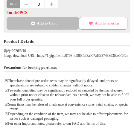
PCS
Total:0PCS
Add to Cart
Add to favorites
Product Details
備考:2026/6/10 ～
Image download URL: https://1.gigafile.nu/0703-k5883fef8a907a19f87438d36ce9f6f2e
Precautions for booking purchases
※The release date of pre-order items may be significantly delayed, and prices or
specifications are subject to sudden changes without notice.
※Pre-order quantities may be significantly reduced or canceled by the manufacturer
without prior notice close to the release date. As a result, we may not be able to fulfill
your full order quantity.
※Some items may be released in advance at convenience stores, retail chains, or special
events.
※Depending on the condition of the item, we may not be able to offer replacements for
issues such as damaged packaging.
※For other important notes, please refer to our FAQ and Terms of Use.