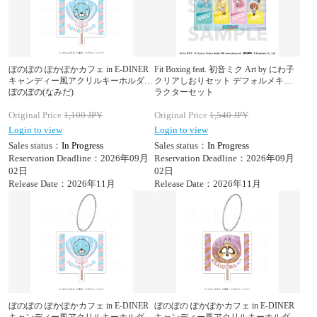
ぼのぼの ぽかぽかカフェ in E-DINER
Fit Boxing feat. 初音ミク Art by にわ子
キャンディー風アクリルキーホルダー
クリアしおりセット デフォルメキャ
ぼのぼの(なみだ)
ラクターセット
Original Price
1,100
JPY
Original Price
1,540
JPY
Login to view
Login to view
Sales status：
In Progress
Sales status：
In Progress
Reservation Deadline：2026年09月
Reservation Deadline：2026年09月
02日
02日
Release Date：2026年11月
Release Date：2026年11月
ぼのぼの ぽかぽかカフェ in E-DINER
ぼのぼの ぽかぽかカフェ in E-DINER