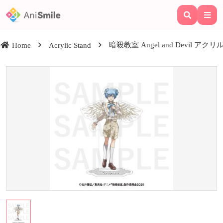
暗殺教室 Angel and Devil アク
Home
Acrylic Stand