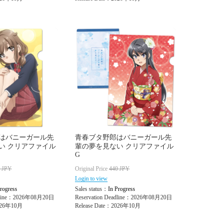
はバニーガール先
青春ブタ野郎はバニーガール先
い クリアファイル
輩の夢を見ない クリアファイル
G
0
JPY
Original Price
440
JPY
Login to view
rogress
Sales status：
In Progress
adline：2026年08月20日
Reservation Deadline：2026年08月20日
2026年10月
Release Date：2026年10月