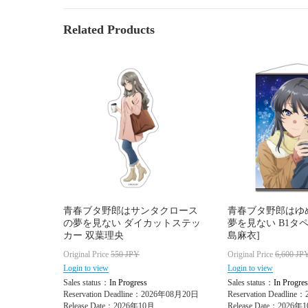
Related Products
青春ブタ野郎はサンタクロース
青春ブタ野郎はゆ
の夢を見ない ダイカットステッ
夢を見ない B1タ
カー 双葉理央
島麻衣]
Original Price
550
JPY
Original Price
6,600
JP
Login to view
Login to view
Sales status：
In Progress
Sales status：
In Progres
Reservation Deadline：2026年08月20日
Reservation Deadlin
Release Date：2026年10月
Release Date：2026年