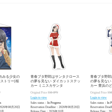
めみる少女の
青春ブタ野郎はサンタクロース
青春ブタ野郎
ペストリー[桜
の夢を見ない ダイカットステッ
の夢を見ない
カー ミニスカサンタ
カー 豊浜の
Y
Original Price
550
JPY
Original Price
55
Login to view
Login to view
s
Sales status：
In Progress
Sales status：
In P
e：2026年08月20日
Reservation Deadline：2026年08月20日
Reservation De
10月
Release Date：2026年10月
Release Date：