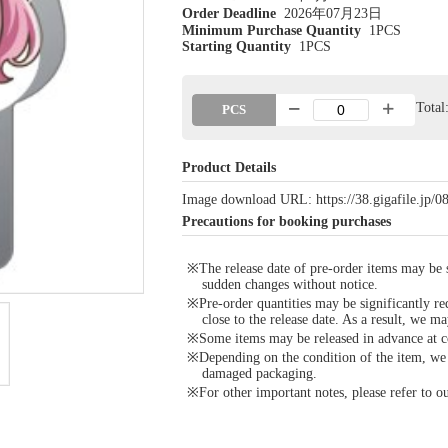
Order Deadline
2026年07月23日
Minimum Purchase Quantity
1PCS
Starting Quantity
1PCS
Tota
PCS
Product Details
Image download URL: https://38.gigafile.jp
Precautions for booking purchases
※The release date of pre-order items may be si
sudden changes without notice.
※Pre-order quantities may be significantly re
close to the release date. As a result, we ma
※Some items may be released in advance at con
※Depending on the condition of the item, we m
damaged packaging.
※For other important notes, please refer to 