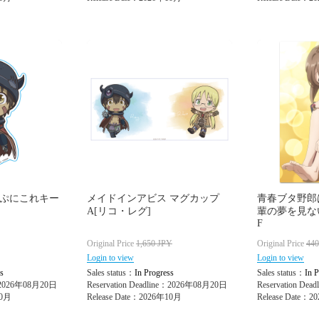
 ぷにこれキー
メイドインアビス マグカップ
青春ブタ野郎
A[リコ・レグ]
輩の夢を見な
F
Original Price
1,650
JPY
Original Price
44
Login to view
Login to view
s
Sales status：
In Progress
Sales status：
In P
e：2026年08月20日
Reservation Deadline：2026年08月20日
Reservation De
10月
Release Date：2026年10月
Release Date：