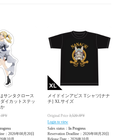
はサンタクロース
メイドインアビス Tシャツ[ナナ
 ダイカットステッ
チ] XLサイズ
どか
0
JPY
Original Price
3,520
JPY
Login to view
rogress
Sales status：
In Progress
adline：2026年08月20日
Reservation Deadline：2026年08月20日
2026年10月
Release Date：2026年10月