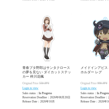
青春ブタ野郎はサンタクロース
メイドインアビス
の夢を見ない ダイカットステッ
ホルダー レグ
カー 梓川花楓
Original Price
550
JPY
Original Price
990
JPY
Login to view
Login to view
Sales status：
In Progress
Sales status：
In Progres
Reservation Deadline：2026年08月20日
Reservation Deadlin
Release Date：2026年10月
Release Date：2026年