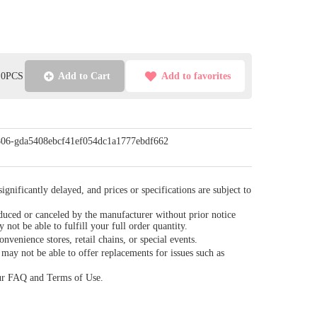
l:0PCS
Add to Cart
Add to favorites
/0806-gda5408ebcf41ef054dc1a1777ebdf662
gnificantly delayed, and prices or specifications are subject to
duced or canceled by the manufacturer without prior notice
y not be able to fulfill your full order quantity.
venience stores, retail chains, or special events.
ay not be able to offer replacements for issues such as
our FAQ and Terms of Use.