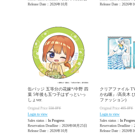
Release Date：2026年10月
Release Date：2026年
缶バッジ 五等分の花嫁*/中野 四
クリアファイル T
葉 5年後も五つ子はずっといっ
かね噺』/高良木 
しょver.
ファッション)
Original Price
550
JPY
Original Price
495
JPY
Login to view
Login to view
Sales status：
In Progress
Sales status：
In Progres
Reservation Deadline：2026年08月25日
Reservation Deadlin
Release Date：2026年10月
Release Date：2026年