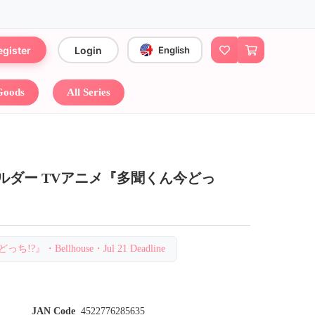
egister
Login
English
 Goods
All Series
ルダー TVアニメ『多聞くん今どっ
!?』・Bellhouse・Jul 21 Deadline
JAN Code
4522776285635