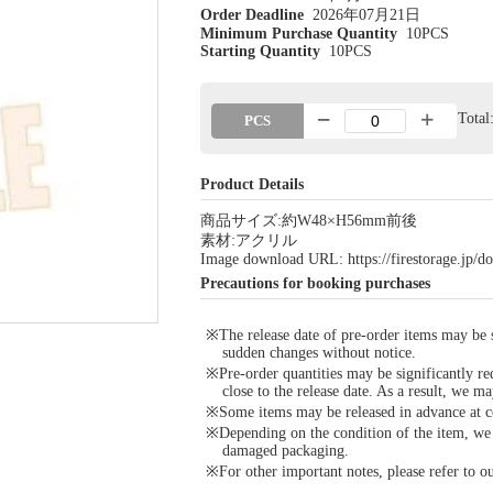
Order Deadline
2026年07月21日
Minimum Purchase Quantity
10PCS
Starting Quantity
10PCS
Tota
PCS
Product Details
商品サイズ:約W48×H56mm前後
素材:アクリル
Image download URL: https://firestorage.jp
Precautions for booking purchases
※The release date of pre-order items may be si
sudden changes without notice.
※Pre-order quantities may be significantly re
close to the release date. As a result, we ma
※Some items may be released in advance at con
※Depending on the condition of the item, we m
damaged packaging.
※For other important notes, please refer to 