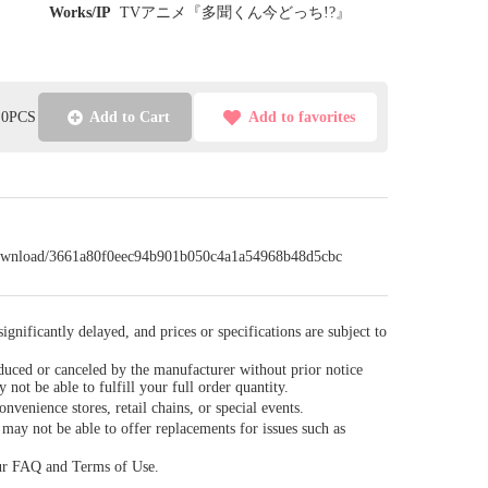
Works/IP
TVアニメ『多聞くん今どっち!?』
l:0PCS
Add to Cart
Add to favorites
/download/3661a80f0eec94b901b050c4a1a54968b48d5cbc
gnificantly delayed, and prices or specifications are subject to
duced or canceled by the manufacturer without prior notice
y not be able to fulfill your full order quantity.
venience stores, retail chains, or special events.
ay not be able to offer replacements for issues such as
our FAQ and Terms of Use.