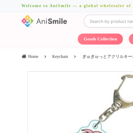
Welcome to AniSmile — a global wholesaler of
Goods Collection
Home
Keychain
ぎゅぎゅっとアクリルキーホ