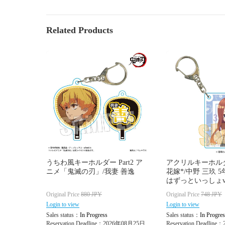
Related Products
うちわ風キーホルダー Part2 ア
アクリルキーホル
ニメ「鬼滅の刃」/我妻 善逸
花嫁*/中野 三玖 
はずっといっしょve
Original Price
880
JPY
Original Price
748
JPY
Login to view
Login to view
Sales status：
In Progress
Sales status：
In Progres
Reservation Deadline：2026年08月25日
Reservation Deadlin