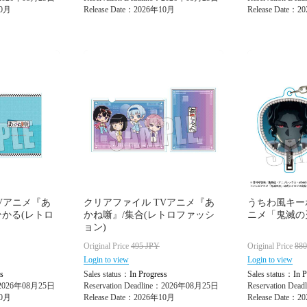
10月
Release Date：2026年10月
Release Date：
Vアニメ『あ
クリアファイル TVアニメ『あ
うちわ風キーホル
ひかる(レトロ
かね噺』/集合(レトロファッシ
ニメ「鬼滅の
ョン)
Original Price
495
JPY
Original Price
88
Login to view
Login to view
s
Sales status：
In Progress
Sales status：
In P
e：2026年08月25日
Reservation Deadline：2026年08月25日
Reservation De
10月
Release Date：2026年10月
Release Date：