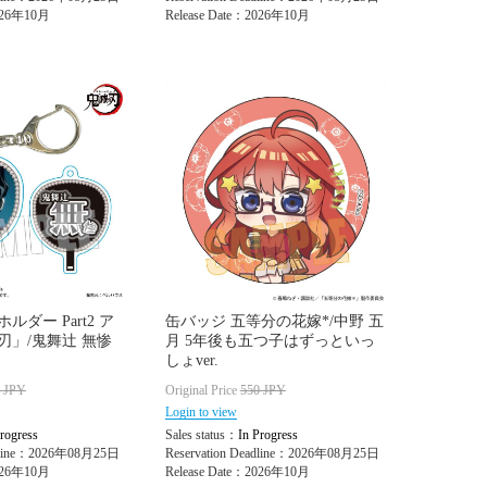
2026年10月
Release Date：2026年10月
ダー Part2 ア
缶バッジ 五等分の花嫁*/中野 五
刃」/鬼舞辻 無惨
月 5年後も五つ子はずっといっ
しょver.
0
JPY
Original Price
550
JPY
Login to view
rogress
Sales status：
In Progress
adline：2026年08月25日
Reservation Deadline：2026年08月25日
2026年10月
Release Date：2026年10月