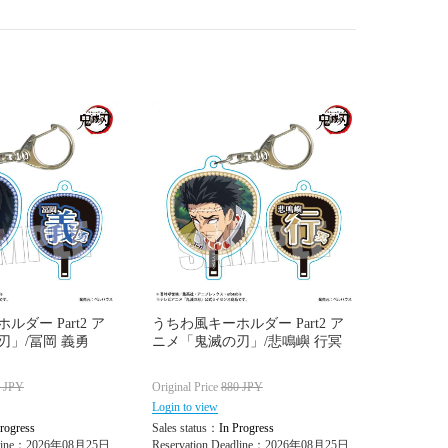
ダー Part2 ア
うちわ風キーホルダー Part2 ア
刃」/冨岡 義勇
ニメ「鬼滅の刃」/悲鳴嶼 行冥
0
JPY
Original Price
880
JPY
Login to view
rogress
Sales status：
In Progress
adline：2026年08月25日
Reservation Deadline：2026年08月25日