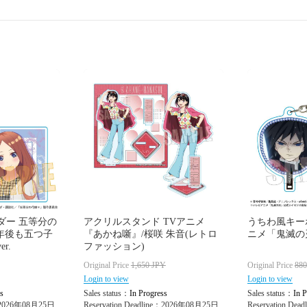
ダー 五等分の
アクリルスタンド TVアニメ
うちわ風キーホル
5年後も五つ子
『あかね噺』/桜咲 朱音(レトロ
ニメ「鬼滅の
r.
ファッション)
Original Price
1,650
JPY
Original Price
88
Login to view
Login to view
s
Sales status：
In Progress
Sales status：
In P
e：2026年08月25日
Reservation Deadline：2026年08月25日
Reservation De