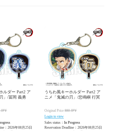
ダー Part2 ア
うちわ風キーホルダー Part2 ア
刃」/冨岡 義勇
ニメ「鬼滅の刃」/悲鳴嶼 行冥
0
JPY
Original Price
880
JPY
Login to view
rogress
Sales status：
In Progress
adline：2026年08月25日
Reservation Deadline：2026年08月25日