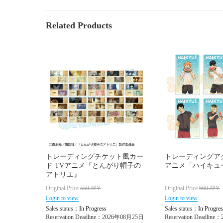
Related Products
トレーディングチケット風カー
トレーディングア
ド TVアニメ『とんがり帽子の
アニメ「ハイキュー
アトリエ』
Original Price
550
JPY
Original Price
660
JPY
Login to view
Login to view
Sales status：
In Progress
Sales status：
In Progres
Reservation Deadline：2026年08月25日
Reservation Deadlin