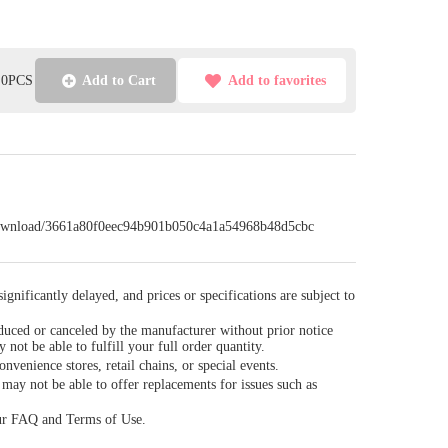
l:0PCS
Add to Cart
Add to favorites
/download/3661a80f0eec94b901b050c4a1a54968b48d5cbc
gnificantly delayed, and prices or specifications are subject to
duced or canceled by the manufacturer without prior notice
y not be able to fulfill your full order quantity.
venience stores, retail chains, or special events.
ay not be able to offer replacements for issues such as
our FAQ and Terms of Use.