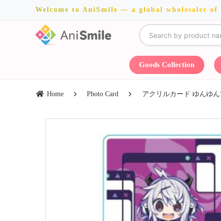
Welcome to AniSmile — a global wholesaler of
Goods Collection
Home
Photo Card
アクリルカード ゆんゆん