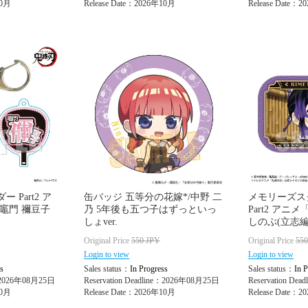
10月
Release Date：2026年10月
Release Date：
 Part2 ア
缶バッジ 五等分の花嫁*/中野 二
メモリーズス
竈門 禰豆子
乃 5年後も五つ子はずっといっ
Part2 アニ
しょver.
しのぶ(立志編ve
Original Price
550
JPY
Original Price
55
Login to view
Login to view
s
Sales status：
In Progress
Sales status：
In P
e：2026年08月25日
Reservation Deadline：2026年08月25日
Reservation De
10月
Release Date：2026年10月
Release Date：