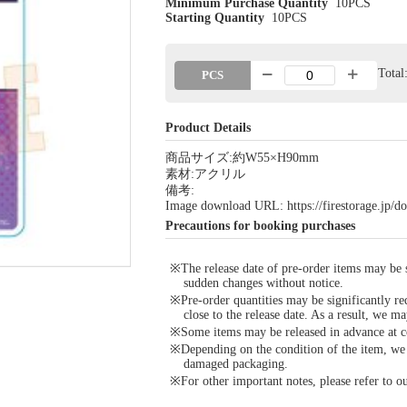
Minimum Purchase Quantity
10PCS
Starting Quantity
10PCS
Tota
PCS
Product Details
商品サイズ:約W55×H90mm
素材:アクリル
備考:
Image download URL: https://firestorage.jp
Precautions for booking purchases
※The release date of pre-order items may be si
sudden changes without notice.
※Pre-order quantities may be significantly re
close to the release date. As a result, we ma
※Some items may be released in advance at con
※Depending on the condition of the item, we m
damaged packaging.
※For other important notes, please refer to 