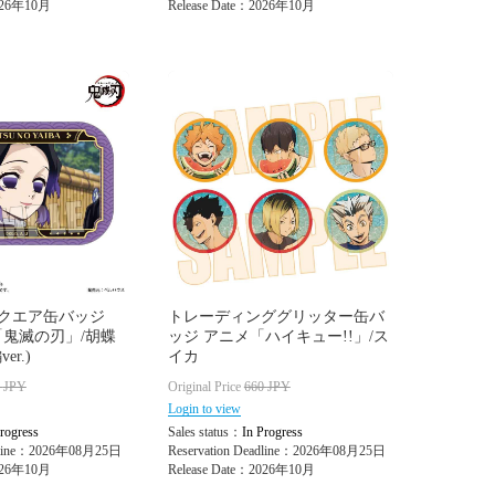
2026年10月
Release Date：2026年10月
クエア缶バッジ
トレーディンググリッター缶バ
メ「鬼滅の刃」/胡蝶
ッジ アニメ「ハイキュー!!」/ス
r.)
イカ
0
JPY
Original Price
660
JPY
Login to view
rogress
Sales status：
In Progress
adline：2026年08月25日
Reservation Deadline：2026年08月25日
2026年10月
Release Date：2026年10月