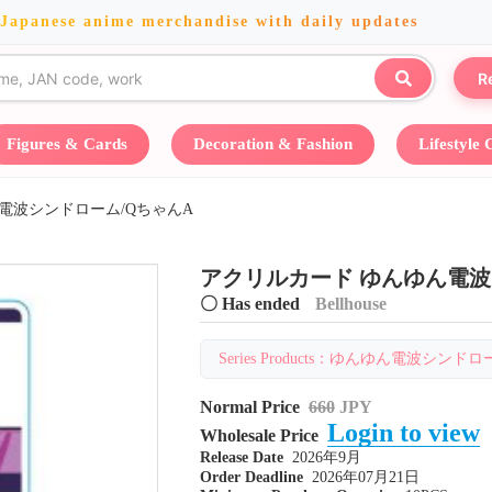
 Japanese anime merchandise with daily updates
R
Figures & Cards
Decoration & Fashion
Lifestyle
電波シンドローム/QちゃんA
アクリルカード ゆんゆん電波
〇 Has ended
Bellhouse
Series Products：ゆんゆん電波シンドローム・B
Normal Price
660
JPY
Login to view
Wholesale Price
Release Date
2026年9月
Order Deadline
2026年07月21日