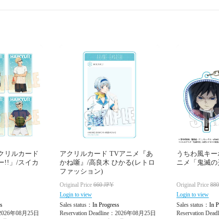
クリルカード
アクリルカード TVアニメ『あ
うちわ風キーホル
!!」/スイカ
かね噺』/高良木 ひかる(レトロ
ニメ「鬼滅の
ファッション)
Original Price
660
JPY
Original Price
88
Login to view
Login to view
s
Sales status：
In Progress
Sales status：
In P
e：2026年08月25日
Reservation Deadline：2026年08月25日
Reservation De