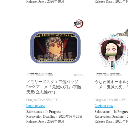
Release Date：2026年10月
Release Date：2026年
メモリーズスクエア缶バッジ
うちわ風キーホルダー
Part2 アニメ「鬼滅の刃」/宇髄
ニメ「鬼滅の刃」/
天元(立志編ver.)
Original Price
550
JPY
Original Price
880
JPY
Login to view
Login to view
Sales status：
In Progress
Sales status：
In Progres
Reservation Deadline：2026年08月25日
Reservation Deadlin
Release Date：2026年10月
Release Date：2026年