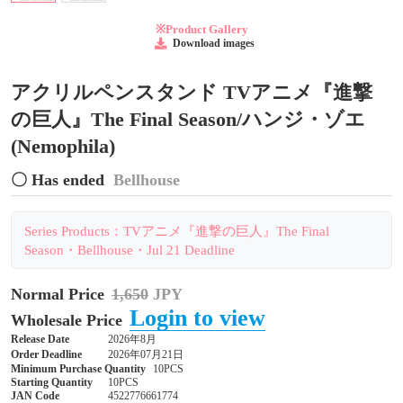
※Product Gallery
Download images
アクリルペンスタンド TVアニメ『進撃
の巨人』The Final Season/ハンジ・ゾエ
(Nemophila)
〇 Has ended
Bellhouse
Series Products：TVアニメ『進撃の巨人』The Final
Season・Bellhouse・Jul 21 Deadline
Normal Price
1,650
JPY
Login to view
Wholesale Price
Release Date
2026年8月
Order Deadline
2026年07月21日
Minimum Purchase Quantity
10PCS
Starting Quantity
10PCS
JAN Code
4522776661774