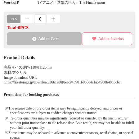
Works/IP
TVアニメ『進撃の巨人』The Final Season
PCS
Total:0PCS
Add to Cart
Add to favorites
Product Details
商品サイズ:約W110×H125mm
素材:アクリル
Image download URL:
https://firestorage.jp/download/3661a80f0eec94b901b050c4a1a54968b48d5cbc
Precautions for booking purchases
※The release date of pre-order items may be significantly delayed, and prices or
specifications are subject to sudden changes without notice.
※Pre-order quantities may be significantly reduced or canceled by the manufacturer
without prior notice close to the release date. As a result, we may not be able to fulfill
your full order quantity.
※Some items may be released in advance at convenience stores, retail chains, or special
events.