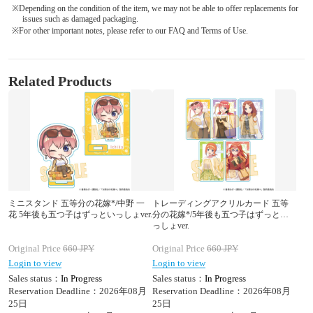
※Depending on the condition of the item, we may not be able to offer replacements for
issues such as damaged packaging.
※For other important notes, please refer to our FAQ and Terms of Use.
Related Products
ミニスタンド 五等分の花嫁*/中野 一
トレーディングアクリルカード 五等
花 5年後も五つ子はずっといっしょver.
分の花嫁*/5年後も五つ子はずっとい
っしょver.
Original Price
660
JPY
Original Price
660
JPY
Login to view
Login to view
Sales status：
In Progress
Sales status：
In Progress
Reservation Deadline：2026年08月
Reservation Deadline：2026年08月
25日
25日