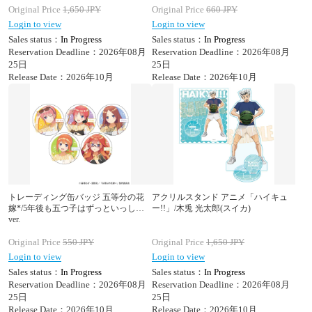
Original Price
1,650
JPY
Original Price
660
JPY
Login to view
Login to view
Sales status：
In Progress
Sales status：
In Progress
Reservation Deadline：2026年08月
Reservation Deadline：2026年08月
25日
25日
Release Date：2026年10月
Release Date：2026年10月
トレーディング缶バッジ 五等分の花
アクリルスタンド アニメ「ハイキュ
嫁*/5年後も五つ子はずっといっしょ
ー!!」/木兎 光太郎(スイカ)
ver.
Original Price
550
JPY
Original Price
1,650
JPY
Login to view
Login to view
Sales status：
In Progress
Sales status：
In Progress
Reservation Deadline：2026年08月
Reservation Deadline：2026年08月
25日
25日
Release Date：2026年10月
Release Date：2026年10月