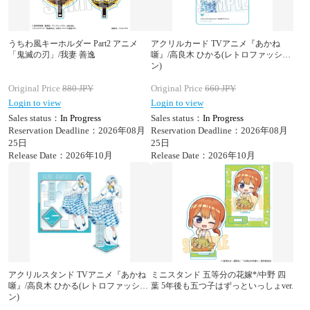
うちわ風キーホルダー Part2 アニメ
アクリルカード TVアニメ『あかね
「鬼滅の刃」/我妻 善逸
噺』/高良木 ひかる(レトロファッショ
ン)
Original Price
880
JPY
Original Price
660
JPY
Login to view
Login to view
Sales status：
In Progress
Sales status：
In Progress
Reservation Deadline：2026年08月
Reservation Deadline：2026年08月
25日
25日
Release Date：2026年10月
Release Date：2026年10月
アクリルスタンド TVアニメ『あかね
ミニスタンド 五等分の花嫁*/中野 四
噺』/高良木 ひかる(レトロファッショ
葉 5年後も五つ子はずっといっしょver.
ン)