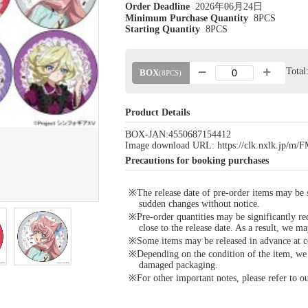
Order Deadline
2026年06月24日
Minimum Purchase Quantity
8PCS
Starting Quantity
8PCS
Tota
BOX
(8PCS)
Product Details
BOX-JAN:4550687154412
Image download URL: https://clk.nxlk.jp/
Precautions for booking purchases
※The release date of pre-order items may be si
sudden changes without notice.
※Pre-order quantities may be significantly re
close to the release date. As a result, we ma
※Some items may be released in advance at con
※Depending on the condition of the item, we m
damaged packaging.
※For other important notes, please refer to 