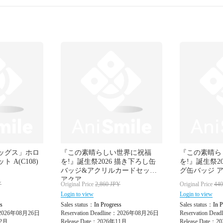
ッグス」ホロ
『この素晴らしい世界に祝福
『この素晴ら
 A(C108)
を!』誕生祭2026 描き下ろし缶
を!』誕生祭2
バッジ&アクリルカードセット
グ缶バッジ アク
アクア
Y
Original Price
2,860
JPY
Original Price
44
Login to view
Login to view
s
Sales status：
In Progress
Sales status：
In P
e：2026年08月26日
Reservation Deadline：2026年08月26日
Reservation De
12月
Release Date：2026年11月
Release Date：