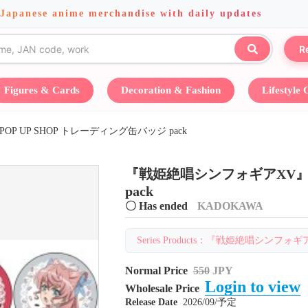
 Japanese anime merchandise with daily updates
R
Figures & Cards
Decoration & Fashion
Lifestyle
 UP SHOP トレーディング缶バッジ pack
『戦姫絶唱シンフォギアXV』P
pack
〇 Has ended
KADOKAWA
Series Products：『戦姫絶唱シンフォギアX
Normal Price
550
JPY
Login to view
Wholesale Price
Release Date
2026/09/予定