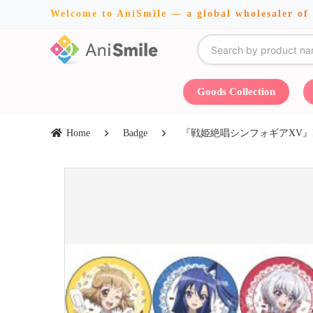
Welcome to AniSmile — a global wholesaler of
Goods Collection
Home
Badge
『戦姫絶唱シンフォギアXV』POP