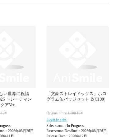
しい世界に祝福
「文豪ストレイドッグス」ホロ
026 トレーディン
グラム缶バッジセット B(C108)
アVer.
0
JPY
Original Price
1,500
JPY
Login to view
rogress
Sales status：
In Progress
adline：2026年08月26日
Reservation Deadline：2026年08月26日
2026年11月
Release Date：2026年12月