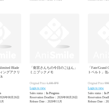
limited Blade
「衛宮さんちの今日のごはん」
「Fate/Gran
ーディングアクリ
ミニブックメモ
トベルト」缶
ck
Original Price
1,100
JPY
Original Price
99
Login to view
Login to view
s
Sales status：
In Progress
Sales status：
In P
e：2026年08月26日
Reservation Deadline：2026年08月26日
Reservation De
11月
Release Date：2026年11月
Release Date：