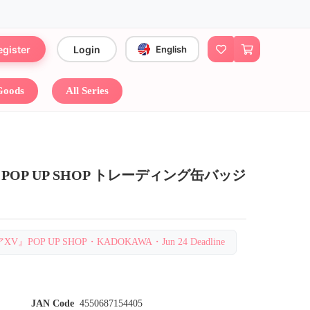
egister
Login
English
 Goods
All Series
OP UP SHOP トレーディング缶バッジ
V』POP UP SHOP・KADOKAWA・Jun 24 Deadline
JAN Code
4550687154405