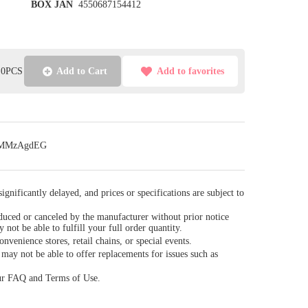
BOX JAN
4550687154412
l:0PCS
Add to Cart
Add to favorites
m/FMMzAgdEG
gnificantly delayed, and prices or specifications are subject to
duced or canceled by the manufacturer without prior notice
y not be able to fulfill your full order quantity.
venience stores, retail chains, or special events.
ay not be able to offer replacements for issues such as
our FAQ and Terms of Use.