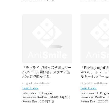
『ラブライブ!虹ヶ咲学園スクー
「Fate/stay night[Un
ルアイドル同好会』スクエア缶
Works]」 トレ
バッジ 侑&かすみ
ルキーホルダー pa
Original Price
770
JPY
Original Price
880
JPY
Login to view
Login to view
Sales status：
In Progress
Sales status：
In Progres
Reservation Deadline：2026年08月26日
Reservation Deadlin
Release Date：2026年11月
Release Date：2026年