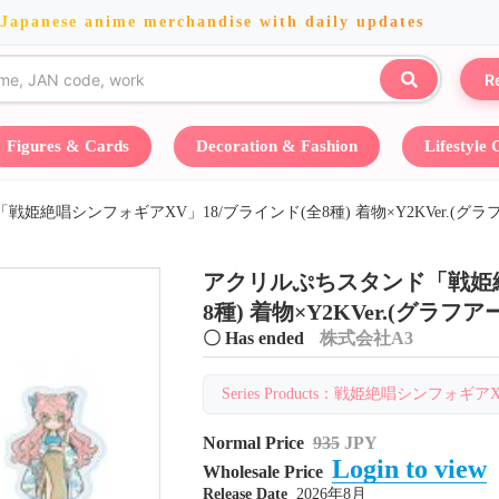
 Japanese anime merchandise with daily updates
R
Figures & Cards
Decoration & Fashion
Lifestyle
姫絶唱シンフォギアXV」18/ブラインド(全8種) 着物×Y2KVer.(グ
アクリルぷちスタンド「戦姫絶
8種) 着物×Y2KVer.(グラフ
〇 Has ended
株式会社A3
Series Products：戦姫絶唱シンフォギアXV
Normal Price
935
JPY
Login to view
Wholesale Price
Release Date
2026年8月