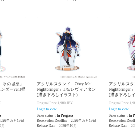
「氷の城壁」
アクリルスタンド「Obey Me!
アクリルスタンド
ンダーver.(描
Nightbringer」179/レヴィアタン
Nightbring
(描き下ろしイラスト)
(描き下ろしイ
Y
Original Price
1,980
JPY
Original Price
1,9
Login to view
Login to view
s
Sales status：
In Progress
Sales status：
In P
e：2026年08月19日
Reservation Deadline：2026年08月19日
Reservation De
10月
Release Date：2026年10月
Release Date：