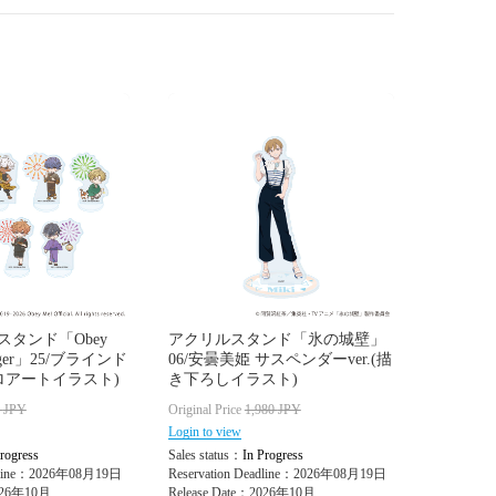
タンド「Obey
アクリルスタンド「氷の城壁」
ringer」25/ブラインド
06/安曇美姫 サスペンダーver.(描
トロアートイラスト)
き下ろしイラスト)
5
JPY
Original Price
1,980
JPY
Login to view
rogress
Sales status：
In Progress
adline：2026年08月19日
Reservation Deadline：2026年08月19日
2026年10月
Release Date：2026年10月