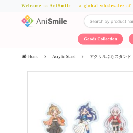
Welcome to AniSmile — a global wholesaler of
Goods Collection
Home
Acrylic Stand
アクリルぷちスタンド「戦