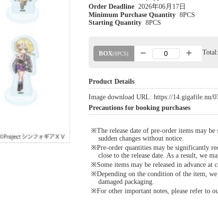
Order Deadline
2026年06月17日
Minimum Purchase Quantity
8PCS
Starting Quantity
8PCS
Tota
BOX
(8PCS)
Product Details
Image download URL: https://14.gigafile.nu
Precautions for booking purchases
※The release date of pre-order items may be si
sudden changes without notice.
※Pre-order quantities may be significantly re
close to the release date. As a result, we ma
※Some items may be released in advance at con
※Depending on the condition of the item, we m
damaged packaging.
※For other important notes, please refer to 