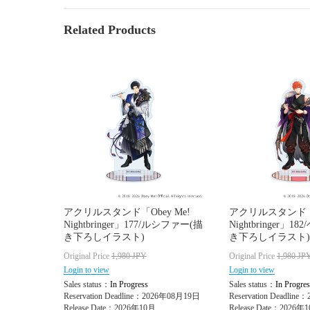
Related Products
アクリルスタンド「Obey Me!
アクリルスタンド「O
Nightbringer」177/ルシファー(描
Nightbringer」
き下ろしイラスト)
き下ろしイラスト)
Original Price
1,980
JPY
Original Price
1,980
JP
Login to view
Login to view
Sales status：
In Progress
Sales status：
In Progres
Reservation Deadline：2026年08月19日
Reservation Deadlin
Release Date：2026年10月
Release Date：2026年