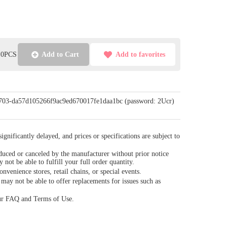
l:0PCS
Add to Cart
Add to favorites
/0703-da57d105266f9ac9ed670017fe1daa1bc (password: 2Ucr)
gnificantly delayed, and prices or specifications are subject to
duced or canceled by the manufacturer without prior notice
y not be able to fulfill your full order quantity.
venience stores, retail chains, or special events.
ay not be able to offer replacements for issues such as
our FAQ and Terms of Use.