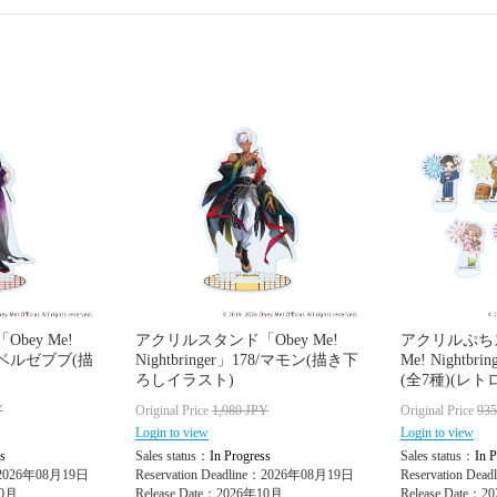
bey Me!
アクリルスタンド「Obey Me!
アクリルぷちス
182/ベルゼブブ(描
Nightbringer」178/マモン(描き下
Me! Nightb
ろしイラスト)
(全7種)(レ
Y
Original Price
1,980
JPY
Original Price
93
Login to view
Login to view
s
Sales status：
In Progress
Sales status：
In P
e：2026年08月19日
Reservation Deadline：2026年08月19日
Reservation De
10月
Release Date：2026年10月
Release Date：