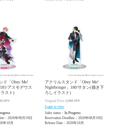
「Obey Me!
アクリルスタンド「Obey Me!
er」181/アスモデウス
Nightbringer」180/サタン(描き下
ラスト)
ろしイラスト)
80
JPY
Original Price
1,980
JPY
Login to view
rogress
Sales status：
In Progress
adline：2026年08月19日
Reservation Deadline：2026年08月19日
2026年10月
Release Date：2026年10月