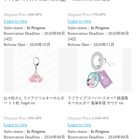
Original Price
660
JPY
Original Price
770
JPY
Login to view
Login to view
Sales status：
In Progress
Sales status：
In Progress
Reservation Deadline：2026年08月
Reservation Deadline：2026年08月
24日
24日
Release Date：2026年10月
Release Date：2026年11月
おそ松さん ラメアクリルキーホルダ
ラブライブ!スーパースター!! 銭湯風
ー トド松 Angel ver.
キーホルダー 鬼塚冬毬 サウナ ver.
Original Price
990
JPY
Original Price
1,100
JPY
Login to view
Login to view
Sales status：
In Progress
Sales status：
In Progress
Reservation Deadline：2026年08月
Reservation Deadline：2026年08月