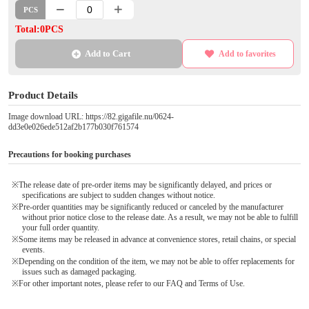
PCS
Total:0PCS
Add to Cart
Add to favorites
Product Details
Image download URL: https://82.gigafile.nu/0624-
dd3e0e026ede512af2b177b030f761574
Precautions for booking purchases
※The release date of pre-order items may be significantly delayed, and prices or
specifications are subject to sudden changes without notice.
※Pre-order quantities may be significantly reduced or canceled by the manufacturer
without prior notice close to the release date. As a result, we may not be able to fulfill
your full order quantity.
※Some items may be released in advance at convenience stores, retail chains, or special
events.
※Depending on the condition of the item, we may not be able to offer replacements for
issues such as damaged packaging.
※For other important notes, please refer to our FAQ and Terms of Use.