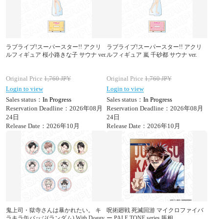
ラブライブ!スーパースター!! アクリ
ラブライブ!スーパースター!! アクリ
ルフィギュア 桜小路きな子 サウナ ver.
ルフィギュア 嵐 千砂都 サウナ ver.
Original Price
1,760
JPY
Original Price
1,760
JPY
Login to view
Login to view
Sales status：
In Progress
Sales status：
In Progress
Reservation Deadline：2026年08月
Reservation Deadline：2026年08月
24日
24日
Release Date：2026年10月
Release Date：2026年10月
鬼上司・獄寺さんは暴かれたい。 キ
呪術廻戦 死滅回游 マイクロファイバ
ラキラ缶バッジ(ランダム) With Doggy
ー PALE TONE series 脹相