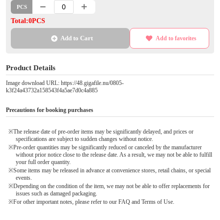
PCS
Total:0PCS
Add to Cart
Add to favorites
Product Details
Image download URL: https://48.gigafile.nu/0805-
k3f24a43732a158543f4a5ae7d0c4a885
Precautions for booking purchases
※The release date of pre-order items may be significantly delayed, and prices or
specifications are subject to sudden changes without notice.
※Pre-order quantities may be significantly reduced or canceled by the manufacturer
without prior notice close to the release date. As a result, we may not be able to fulfill
your full order quantity.
※Some items may be released in advance at convenience stores, retail chains, or special
events.
※Depending on the condition of the item, we may not be able to offer replacements for
issues such as damaged packaging.
※For other important notes, please refer to our FAQ and Terms of Use.