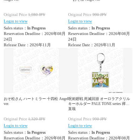
Original Price
1,980
JPY
Original Price
990
JPY
Login to view
Login to view
Sales status：
In Progress
Sales status：
In Progress
Reservation Deadline：2026年08月
Reservation Deadline：2026年08月
24日
24日
Release Date：2026年11月
Release Date：2026年11月
おそ松さん ハートミラー 十四松 Angel
呪術廻戦 死滅回游 オーロラアクリル
ver.
キーホルダー PALE TONE series 禪院
直哉
Original Price
1,320
JPY
Original Price
990
JPY
Login to view
Login to view
Sales status：
In Progress
Sales status：
In Progress
Reservation Deadline：2026年08月
Reservation Deadline：2026年08月