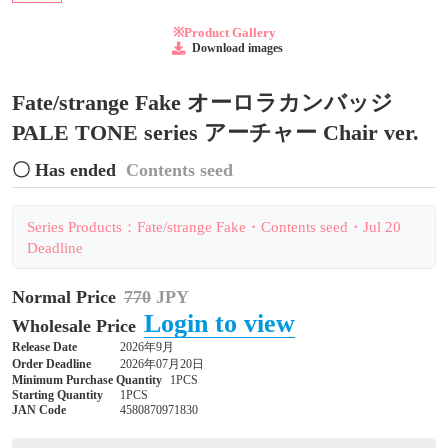
※Product Gallery
Download images
Fate/strange Fake オーロラカンバッジ
PALE TONE series アーチャー Chair ver.
〇 Has ended
Contents seed
Series Products：Fate/strange Fake・Contents seed・Jul 20
Deadline
Normal Price
770
JPY
Login to view
Wholesale Price
Release Date
2026年9月
Order Deadline
2026年07月20日
Minimum Purchase Quantity
1PCS
Starting Quantity
1PCS
JAN Code
4580870971830