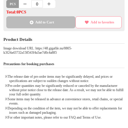
PCS
Total:0PCS
Add to Cart
Add to favorites
Product Details
Image download URL: https://48.gigafile.nu/0805-
k3f24a43732a158543f4a5ae7d0c4a885
Precautions for booking purchases
※The release date of pre-order items may be significantly delayed, and prices or
specifications are subject to sudden changes without notice.
※Pre-order quantities may be significantly reduced or canceled by the manufacturer
without prior notice close to the release date. As a result, we may not be able to fulfill
your full order quantity.
※Some items may be released in advance at convenience stores, retail chains, or special
events.
※Depending on the condition of the item, we may not be able to offer replacements for
issues such as damaged packaging.
※For other important notes, please refer to our FAQ and Terms of Use.