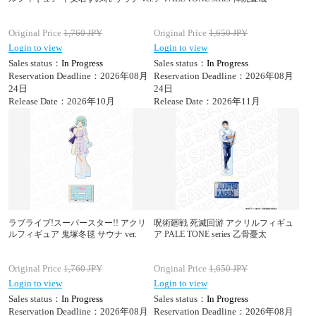
Original Price
1,760
JPY
Original Price
1,650
JPY
Login to view
Login to view
Sales status：
In Progress
Sales status：
In Progress
Reservation Deadline：2026年08月
Reservation Deadline：2026年08月
24日
24日
Release Date：2026年10月
Release Date：2026年11月
ラブライブ!スーパースター!! アクリ
呪術廻戦 死滅回游 アクリルフィギュ
ルフィギュア 鬼塚冬毬 サウナ ver.
ア PALE TONE series 乙骨憂太
Original Price
1,760
JPY
Original Price
1,650
JPY
Login to view
Login to view
Sales status：
In Progress
Sales status：
In Progress
Reservation Deadline：2026年08月
Reservation Deadline：2026年08月