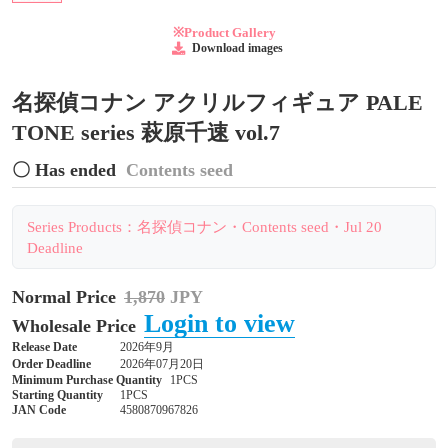
※Product Gallery
Download images
名探偵コナン アクリルフィギュア PALE
TONE series 萩原千速 vol.7
〇 Has ended
Contents seed
Series Products：名探偵コナン・Contents seed・Jul 20
Deadline
Normal Price
1,870
JPY
Login to view
Wholesale Price
Release Date
2026年9月
Order Deadline
2026年07月20日
Minimum Purchase Quantity
1PCS
Starting Quantity
1PCS
JAN Code
4580870967826