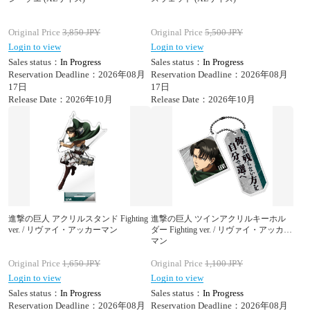
Original Price
3,850
JPY
Original Price
5,500
JPY
Login to view
Login to view
Sales status：
In Progress
Sales status：
In Progress
Reservation Deadline：2026年08月
Reservation Deadline：2026年08月
17日
17日
Release Date：2026年10月
Release Date：2026年10月
進撃の巨人 アクリルスタンド Fighting
進撃の巨人 ツインアクリルキーホル
ver. / リヴァイ・アッカーマン
ダー Fighting ver. / リヴァイ・アッカー
マン
Original Price
1,650
JPY
Original Price
1,100
JPY
Login to view
Login to view
Sales status：
In Progress
Sales status：
In Progress
Reservation Deadline：2026年08月
Reservation Deadline：2026年08月