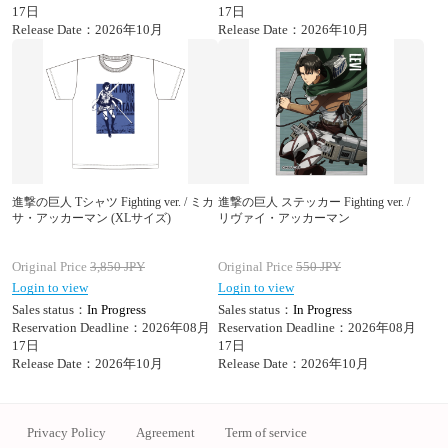
17日
17日
Release Date：2026年10月
Release Date：2026年10月
進撃の巨人 Tシャツ Fighting ver. / ミカ
進撃の巨人 ステッカー Fighting ver. /
サ・アッカーマン (XLサイズ)
リヴァイ・アッカーマン
Original Price
3,850
JPY
Original Price
550
JPY
Login to view
Login to view
Sales status：
In Progress
Sales status：
In Progress
Reservation Deadline：2026年08月
Reservation Deadline：2026年08月
17日
17日
Release Date：2026年10月
Release Date：2026年10月
Privacy Policy
Agreement
Term of service