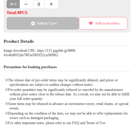
PCS
Total:0PCS
Add to Cart
Add to favorites
Product Details
Image download URL: https://121.gigafile.jp/0806-
41e4fa8932de7803a5993f52ca280962
Precautions for booking purchases
※The release date of pre-order items may be significantly delayed, and prices or
specifications are subject to sudden changes without notice.
※Pre-order quantities may be significantly reduced or canceled by the manufacturer
without prior notice close to the release date. As a result, we may not be able to fulfill
your full order quantity.
※Some items may be released in advance at convenience stores, retail chains, or special
events.
※Depending on the condition of the item, we may not be able to offer replacements for
issues such as damaged packaging.
※For other important notes, please refer to our FAQ and Terms of Use.