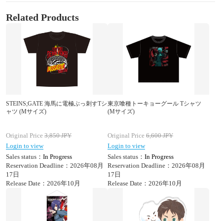
Related Products
STEINS;GATE 海馬に電極ぶっ刺すTシ
東京喰種トーキョーグール Tシャツ
ャツ (Mサイズ)
(Mサイズ)
Original Price
3,850
JPY
Original Price
6,600
JPY
Login to view
Login to view
Sales status：
In Progress
Sales status：
In Progress
Reservation Deadline：2026年08月
Reservation Deadline：2026年08月
17日
17日
Release Date：2026年10月
Release Date：2026年10月