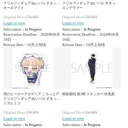
クリルフィギュア/ぬいパル すきっぷ
クリルフィギュア/ぬいパル すきっぷ
オールマイト
エンデヴァー
Original Price
770
JPY
Original Price
770
JPY
Login to view
Login to view
Sales status：
In Progress
Sales status：
In Progress
Reservation Deadline：2026年08月
Reservation Deadline：2026年08月
19日
19日
Release Date：10月上旬頃
Release Date：10月上旬頃
僕のヒーローアカデミア ころっとア
呪術廻戦 第3期 ステッカー/伏黒恵
クリルフィギュア/ぬいパル すきっぷ
トガヒミコ
Original Price
770
JPY
Original Price
550
JPY
Login to view
Login to view
Sales status：
In Progress
Sales status：
In Progress