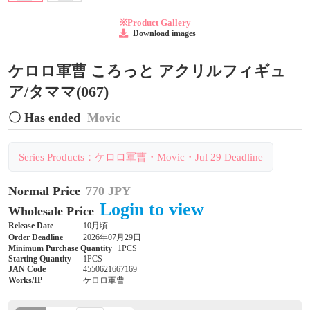
※Product Gallery
Download images
ケロロ軍曹 ころっと アクリルフィギュ
ア/タママ(067)
〇 Has ended
Movic
Series Products：ケロロ軍曹・Movic・Jul 29 Deadline
Normal Price
770
JPY
Login to view
Wholesale Price
Release Date
10月頃
Order Deadline
2026年07月29日
Minimum Purchase Quantity
1PCS
Starting Quantity
1PCS
JAN Code
4550621667169
Works/IP
ケロロ軍曹