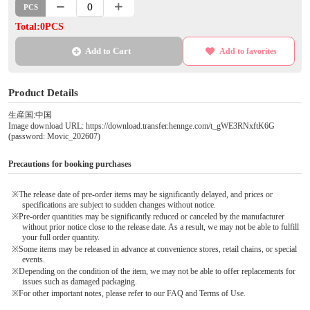
PCS
Total:0PCS
Add to Cart
Add to favorites
Product Details
生産国:中国
Image download URL: https://download.transfer.hennge.com/t_gWE3RNxftK6G
(password: Movic_202607)
Precautions for booking purchases
※The release date of pre-order items may be significantly delayed, and prices or
specifications are subject to sudden changes without notice.
※Pre-order quantities may be significantly reduced or canceled by the manufacturer
without prior notice close to the release date. As a result, we may not be able to fulfill
your full order quantity.
※Some items may be released in advance at convenience stores, retail chains, or special
events.
※Depending on the condition of the item, we may not be able to offer replacements for
issues such as damaged packaging.
※For other important notes, please refer to our FAQ and Terms of Use.