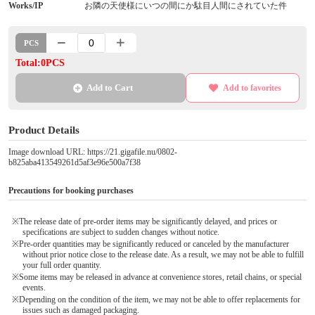
Works/IP
お隣の天使様にいつの間にか駄目人間にされていた件
PCS
Total:0PCS
Add to Cart
Add to favorites
Product Details
Image download URL: https://21.gigafile.nu/0802-
b825aba413549261d5af3e96e500a7f38
Precautions for booking purchases
※The release date of pre-order items may be significantly delayed, and prices or
specifications are subject to sudden changes without notice.
※Pre-order quantities may be significantly reduced or canceled by the manufacturer
without prior notice close to the release date. As a result, we may not be able to fulfill
your full order quantity.
※Some items may be released in advance at convenience stores, retail chains, or special
events.
※Depending on the condition of the item, we may not be able to offer replacements for
issues such as damaged packaging.