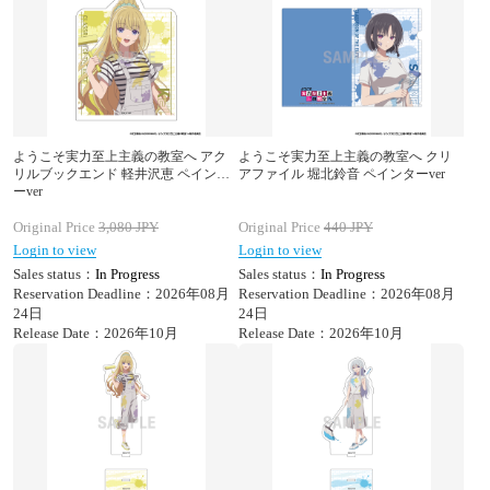
ようこそ実力至上主義の教室へ アク
ようこそ実力至上主義の教室へ クリ
リルブックエンド 軽井沢恵 ペインタ
アファイル 堀北鈴音 ペインターver
ーver
Original Price
3,080
JPY
Original Price
440
JPY
Login to view
Login to view
Sales status：
In Progress
Sales status：
In Progress
Reservation Deadline：2026年08月
Reservation Deadline：2026年08月
24日
24日
Release Date：2026年10月
Release Date：2026年10月