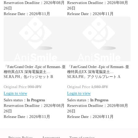
Reservation Deadline：2026年08月
Reservation Deadline：2026年08月
26日
26日
Release Date：2026年11月
Release Date：2026年11月
「Fate/Grand Order -Epic of Remnant- 亜
「Fate/Grand Order -Epic of Remnant- 亜
種特異点EX 深海電脳楽土
種特異点EX 深海電脳楽土
SE.RA.PH」缶バッジセット B
SE.RA.PH」アクリルプレート A
Original Price
990
JPY
Original Price
1,980
JPY
Login to view
Login to view
Sales status：
In Progress
Sales status：
In Progress
Reservation Deadline：2026年08月
Reservation Deadline：2026年08月
26日
26日
Release Date：2026年11月
Release Date：2026年11月
Privacy Policy
Agreement
Term of service