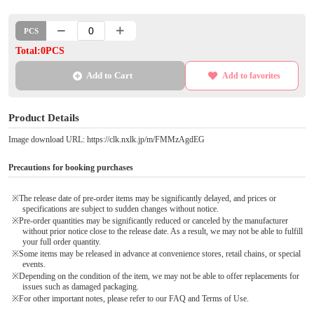
PCS
Total:0PCS
Add to Cart
Add to favorites
Product Details
Image download URL: https://clk.nxlk.jp/m/FMMzAgdEG
Precautions for booking purchases
※The release date of pre-order items may be significantly delayed, and prices or
specifications are subject to sudden changes without notice.
※Pre-order quantities may be significantly reduced or canceled by the manufacturer
without prior notice close to the release date. As a result, we may not be able to fulfill
your full order quantity.
※Some items may be released in advance at convenience stores, retail chains, or special
events.
※Depending on the condition of the item, we may not be able to offer replacements for
issues such as damaged packaging.
※For other important notes, please refer to our FAQ and Terms of Use.