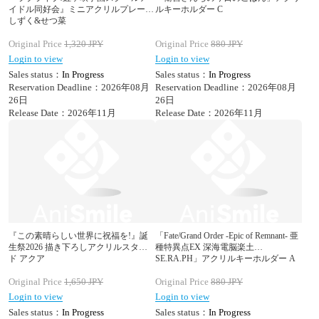
イドル同好会』ミニアクリルプレート
ルキーホルダー C
しずく&せつ菜
Original Price
1,320
JPY
Original Price
880
JPY
Login to view
Login to view
Sales status：
In Progress
Sales status：
In Progress
Reservation Deadline：2026年08月
Reservation Deadline：2026年08月
26日
26日
Release Date：2026年11月
Release Date：2026年11月
『この素晴らしい世界に祝福を!』誕
「Fate/Grand Order -Epic of Remnant- 亜
生祭2026 描き下ろしアクリルスタン
種特異点EX 深海電脳楽土
ド アクア
SE.RA.PH」アクリルキーホルダー A
Original Price
1,650
JPY
Original Price
880
JPY
Login to view
Login to view
Sales status：
In Progress
Sales status：
In Progress