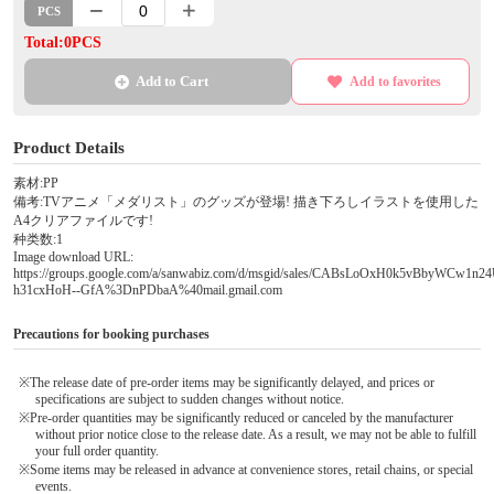
PCS
Total:0PCS
Add to Cart
Add to favorites
Product Details
素材:PP
備考:TVアニメ「メダリスト」のグッズが登場! 描き下ろしイラストを使用した
A4クリアファイルです!
种类数:1
Image download URL:
https://groups.google.com/a/sanwabiz.com/d/msgid/sales/CABsLoOxH0k5vBbyWCw1n2
h31cxHoH--GfA%3DnPDbaA%40mail.gmail.com
Precautions for booking purchases
※The release date of pre-order items may be significantly delayed, and prices or
specifications are subject to sudden changes without notice.
※Pre-order quantities may be significantly reduced or canceled by the manufacturer
without prior notice close to the release date. As a result, we may not be able to fulfill
your full order quantity.
※Some items may be released in advance at convenience stores, retail chains, or special
events.