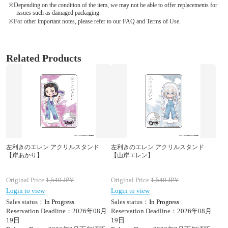
※Depending on the condition of the item, we may not be able to offer replacements for
issues such as damaged packaging.
※For other important notes, please refer to our FAQ and Terms of Use.
Related Products
左利きのエレン アクリルスタンド
左利きのエレン アクリルスタンド
【岸あかり】
【山岸エレン】
Original Price
1,540
JPY
Original Price
1,540
JPY
Login to view
Login to view
Sales status：
In Progress
Sales status：
In Progress
Reservation Deadline：2026年08月
Reservation Deadline：2026年08月
19日
19日