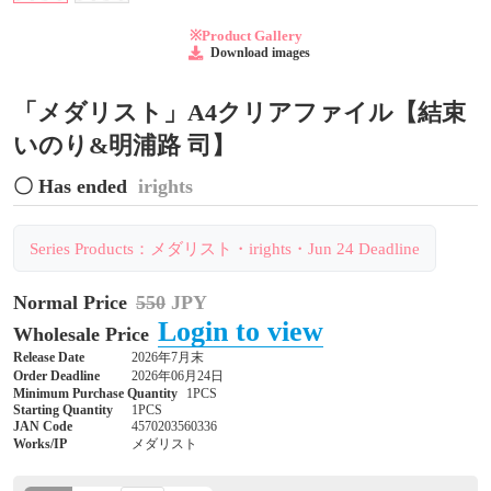
※Product Gallery
Download images
「メダリスト」A4クリアファイル【結束
いのり&明浦路 司】
〇 Has ended
irights
Series Products：メダリスト・irights・Jun 24 Deadline
Normal Price
550
JPY
Login to view
Wholesale Price
Release Date
2026年7月末
Order Deadline
2026年06月24日
Minimum Purchase Quantity
1PCS
Starting Quantity
1PCS
JAN Code
4570203560336
Works/IP
メダリスト