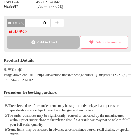
JAN Code
4550621528842
Works/IP
ブルーロック2期
BOX
(8PCS)
Total:0PCS
Add to Cart
Add to favorites
Product Details
生産国:中国
Image download URL: https://download.transfer.hennge.com/JJQ_8iqImfUi12 パスワー
ド：Movic_202602
Precautions for booking purchases
※The release date of pre-order items may be significantly delayed, and prices or
specifications are subject to sudden changes without notice.
※Pre-order quantities may be significantly reduced or canceled by the manufacturer
without prior notice close to the release date. As a result, we may not be able to fulfill
your full order quantity.
※Some items may be released in advance at convenience stores, retail chains, or special
events.