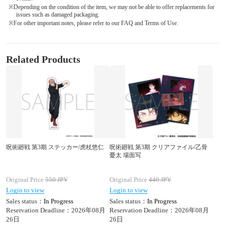
※Depending on the condition of the item, we may not be able to offer replacements for
issues such as damaged packaging.
※For other important notes, please refer to our FAQ and Terms of Use.
Related Products
呪術廻戦 第3期 ステッカー/虎杖悠仁
呪術廻戦 第3期 クリアファイル/乙骨
憂太 場面写
Original Price
550
JPY
Original Price
440
JPY
Login to view
Login to view
Sales status：
In Progress
Sales status：
In Progress
Reservation Deadline：2026年08月
Reservation Deadline：2026年08月
26日
26日