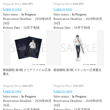
Original Price
440
JPY
Original Price
440
JPY
Login to view
Login to view
Sales status：
In Progress
Sales status：
In Progress
Reservation Deadline：2026年08月
Reservation Deadline：2026年08月
26日
26日
Release Date：10月下旬頃
Release Date：10月下旬頃
呪術廻戦 第3期 クリアファイル/乙骨
呪術廻戦 第3期 ステッカー/乙骨憂太
憂太
Original Price
440
JPY
Original Price
550
JPY
Login to view
Login to view
Sales status：
In Progress
Sales status：
In Progress
Reservation Deadline：2026年08月
Reservation Deadline：2026年08月
26日
26日
Release Date：10月下旬頃
Release Date：10月下旬頃