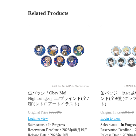
Related Products
缶バッジ「Obey Me!
缶バッジ「氷の城壁
Nightbringer」53/ブラインド(全7
ンド(全9種)(グ
種)(レトロアートイラスト)
ト)
Original Price
550
JPY
Original Price
550
JPY
Login to view
Login to view
Sales status：
In Progress
Sales status：
In Progres
Reservation Deadline：2026年08月19日
Reservation Deadlin
Release Date：2026年10月
Release Date：2026年