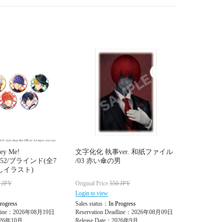
y Me!
文字化化 執事ver. 和紙ファイル
er」52/ブラインド(全7
/03 赤い傘の男
しイラスト)
0
JPY
Original Price
550
JPY
Login to view
rogress
Sales status：
In Progress
adline：2026年08月19日
Reservation Deadline：2026年08月09日
2026年10月
Release Date：2026年9月