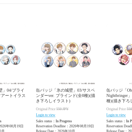
」04/ブライ
缶バッジ「氷の城壁」03/サスペ
缶バッジ「Obe
ラフアートイラス
ンダーver. ブラインド(全8種)(描
Nightbring
き下ろしイラスト)
種)(描き下ろ
Original Price
550
JPY
Original Price
55
Login to view
Login to view
s
Sales status：
In Progress
Sales status：
In P
e：2026年08月19日
Reservation Deadline：2026年08月19日
Reservation De
10月
Release Date：2026年10月
Release Date：