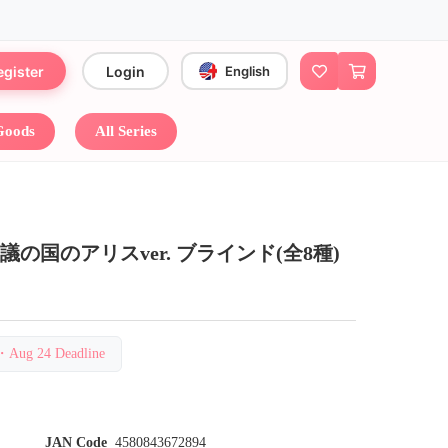
egister
Login
English
 Goods
All Series
の国のアリスver. ブラインド(全8種)
g 24 Deadline
JAN Code
4580843672894