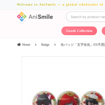
Welcome to AniSmile — a global wholesaler of
Goods Collection
Home
Badge
缶バッジ「文字化化」03/不思議