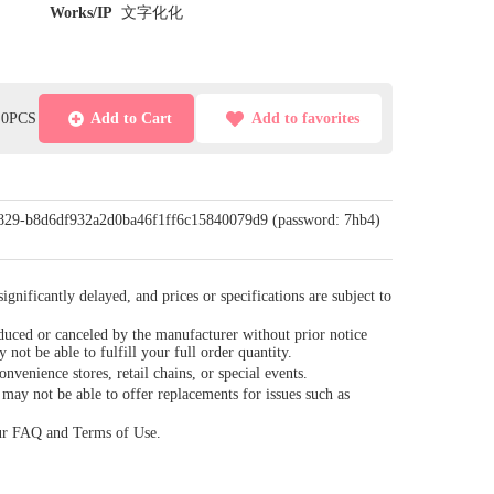
Works/IP
文字化化
l:0PCS
Add to Cart
Add to favorites
/0829-b8d6df932a2d0ba46f1ff6c15840079d9 (password: 7hb4)
gnificantly delayed, and prices or specifications are subject to
duced or canceled by the manufacturer without prior notice
y not be able to fulfill your full order quantity.
venience stores, retail chains, or special events.
ay not be able to offer replacements for issues such as
our FAQ and Terms of Use.