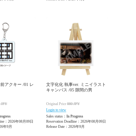
前アクキー /01 レ
文字化化 執事ver. ミニイラスト
キャンバス /05 隙間の男
0
JPY
Original Price
880
JPY
Login to view
rogress
Sales status：
In Progress
adline：2026年08月09日
Reservation Deadline：2026年08月09日
2026年9月
Release Date：2026年9月