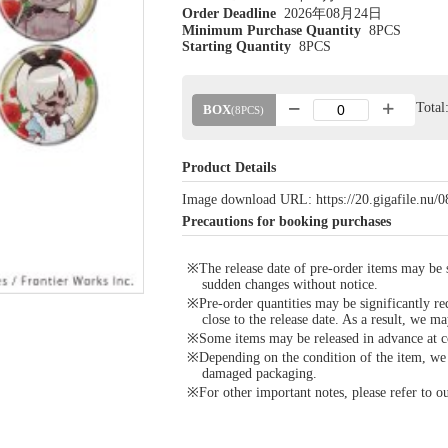
Order Deadline
2026年08月24日
Minimum Purchase Quantity
8PCS
Starting Quantity
8PCS
Tota
BOX
(8PCS)
Product Details
Image download URL: https://20.gigafile.nu
Precautions for booking purchases
※The release date of pre-order items may be si
sudden changes without notice.
※Pre-order quantities may be significantly re
close to the release date. As a result, we ma
※Some items may be released in advance at con
※Depending on the condition of the item, we m
damaged packaging.
※For other important notes, please refer to 