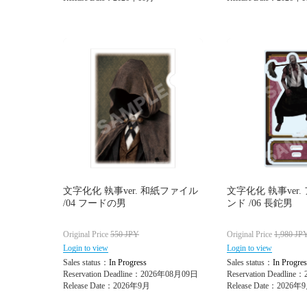
文字化化 執事ver. 和紙ファイル
文字化化 執事ver
/04 フードの男
ンド /06 長鉈男
Original Price
550
JPY
Original Price
1,980
JP
Login to view
Login to view
Sales status：
In Progress
Sales status：
In Progres
Reservation Deadline：2026年08月09日
Reservation Deadlin
Release Date：2026年9月
Release Date：2026年