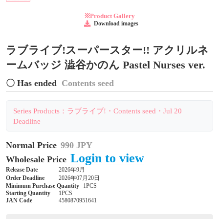
※Product Gallery
Download images
ラブライブ!スーパースター!! アクリルネ
ームバッジ 澁谷かのん Pastel Nurses ver.
〇 Has ended
Contents seed
Series Products：ラブライブ!・Contents seed・Jul 20
Deadline
Normal Price
990
JPY
Login to view
Wholesale Price
Release Date
2026年9月
Order Deadline
2026年07月20日
Minimum Purchase Quantity
1PCS
Starting Quantity
1PCS
JAN Code
4580870951641