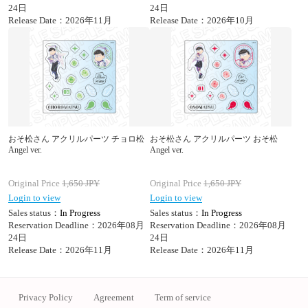
24日
24日
Release Date：2026年11月
Release Date：2026年10月
おそ松さん アクリルパーツ チョロ松
おそ松さん アクリルパーツ おそ松
Angel ver.
Angel ver.
Original Price
1,650
JPY
Original Price
1,650
JPY
Login to view
Login to view
Sales status：
In Progress
Sales status：
In Progress
Reservation Deadline：2026年08月
Reservation Deadline：2026年08月
24日
24日
Release Date：2026年11月
Release Date：2026年11月
Privacy Policy
Agreement
Term of service