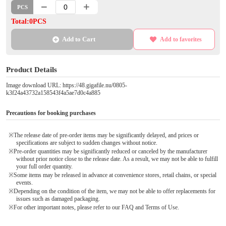
PCS
Total:0PCS
Add to Cart
Add to favorites
Product Details
Image download URL: https://48.gigafile.nu/0805-
k3f24a43732a158543f4a5ae7d0c4a885
Precautions for booking purchases
※The release date of pre-order items may be significantly delayed, and prices or
specifications are subject to sudden changes without notice.
※Pre-order quantities may be significantly reduced or canceled by the manufacturer
without prior notice close to the release date. As a result, we may not be able to fulfill
your full order quantity.
※Some items may be released in advance at convenience stores, retail chains, or special
events.
※Depending on the condition of the item, we may not be able to offer replacements for
issues such as damaged packaging.
※For other important notes, please refer to our FAQ and Terms of Use.