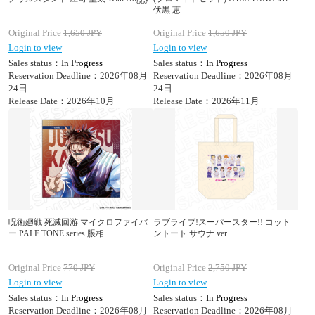
伏黒 恵
Original Price
1,650
JPY
Original Price
1,650
JPY
Login to view
Login to view
Sales status：
In Progress
Sales status：
In Progress
Reservation Deadline：2026年08月
Reservation Deadline：2026年08月
24日
24日
Release Date：2026年10月
Release Date：2026年11月
呪術廻戦 死滅回游 マイクロファイバ
ラブライブ!スーパースター!! コット
ー PALE TONE series 脹相
ントート サウナ ver.
Original Price
770
JPY
Original Price
2,750
JPY
Login to view
Login to view
Sales status：
In Progress
Sales status：
In Progress
Reservation Deadline：2026年08月
Reservation Deadline：2026年08月