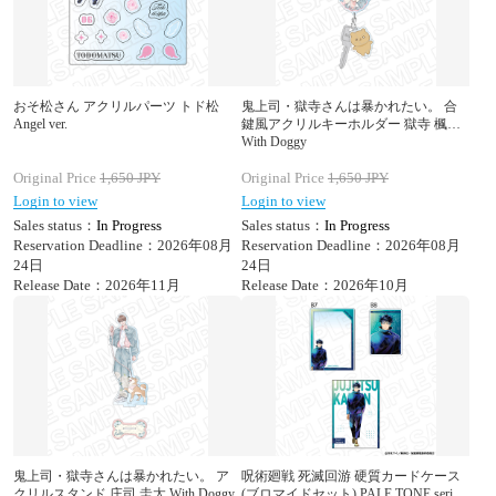
おそ松さん アクリルパーツ トド松
鬼上司・獄寺さんは暴かれたい。 合
Angel ver.
鍵風アクリルキーホルダー 獄寺 楓
With Doggy
Original Price
1,650
JPY
Original Price
1,650
JPY
Login to view
Login to view
Sales status：
In Progress
Sales status：
In Progress
Reservation Deadline：2026年08月
Reservation Deadline：2026年08月
24日
24日
Release Date：2026年11月
Release Date：2026年10月
鬼上司・獄寺さんは暴かれたい。 ア
呪術廻戦 死滅回游 硬質カードケース
クリルスタンド 庄司 圭太 With Doggy
(ブロマイドセット) PALE TONE series