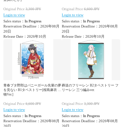
Original Price
3,300
JPY
Original Price
6,600
JPY
Login to view
Login to view
Sales status：
In Progress
Sales status：
In Progress
Reservation Deadline：2026年08月
Reservation Deadline：2026年08月
20日
20日
Release Date：2026年10月
Release Date：2026年10月
青春ブタ野郎はバニーガール先輩の夢
葬送のフリーレン B2タペストリー フ
を見ない B1タペストリー[桜島麻衣 着
リーレン 三つ編みver.
物Ver.]
Original Price
6,600
JPY
Original Price
3,300
JPY
Login to view
Login to view
Sales status：
In Progress
Sales status：
In Progress
Reservation Deadline：2026年08月
Reservation Deadline：2026年08月
20日
20日