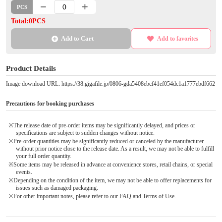
PCS
Total:0PCS
Add to Cart
Add to favorites
Product Details
Image download URL: https://38.gigafile.jp/0806-gda5408ebcf41ef054dc1a1777ebdf662
Precautions for booking purchases
※The release date of pre-order items may be significantly delayed, and prices or
specifications are subject to sudden changes without notice.
※Pre-order quantities may be significantly reduced or canceled by the manufacturer
without prior notice close to the release date. As a result, we may not be able to fulfill
your full order quantity.
※Some items may be released in advance at convenience stores, retail chains, or special
events.
※Depending on the condition of the item, we may not be able to offer replacements for
issues such as damaged packaging.
※For other important notes, please refer to our FAQ and Terms of Use.