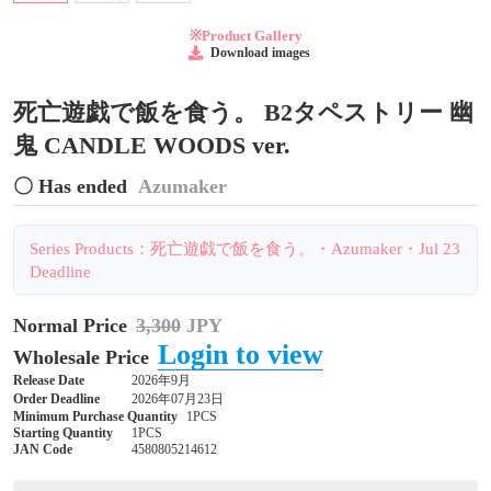
※Product Gallery
Download images
死亡遊戯で飯を食う。 B2タペストリー 幽
鬼 CANDLE WOODS ver.
〇 Has ended
Azumaker
Series Products：死亡遊戯で飯を食う。・Azumaker・Jul 23
Deadline
Normal Price
3,300
JPY
Login to view
Wholesale Price
Release Date
2026年9月
Order Deadline
2026年07月23日
Minimum Purchase Quantity
1PCS
Starting Quantity
1PCS
JAN Code
4580805214612