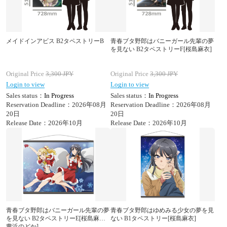
メイドインアビス B2タペストリーB
青春ブタ野郎はバニーガール先輩の夢
を見ない B2タペストリーF[桜島麻衣]
Original Price
3,300
JPY
Original Price
3,300
JPY
Login to view
Login to view
Sales status：
In Progress
Sales status：
In Progress
Reservation Deadline：2026年08月
Reservation Deadline：2026年08月
20日
20日
Release Date：2026年10月
Release Date：2026年10月
青春ブタ野郎はバニーガール先輩の夢
青春ブタ野郎はゆめみる少女の夢を見
を見ない B2タペストリーE[桜島麻衣&
ない B1タペストリー[桜島麻衣]
豊浜のどか]