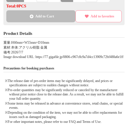
Total:0PCS
Add to Cart
Add to favorites
Product Details
重量:H60mm×W55mm×D10mm
素材:本体:アクリル樹脂 金属
備考:2026/7/7
Image download URL: https://77.gigafile.jp/0806-c967c8c9a7d4cc13909c72bf488a6e1ff
Precautions for booking purchases
※The release date of pre-order items may be significantly delayed, and prices or
specifications are subject to sudden changes without notice.
※Pre-order quantities may be significantly reduced or canceled by the manufacturer
without prior notice close to the release date. As a result, we may not be able to fulfill
your full order quantity.
※Some items may be released in advance at convenience stores, retail chains, or special
events.
※Depending on the condition of the item, we may not be able to offer replacements for
issues such as damaged packaging.
※For other important notes, please refer to our FAQ and Terms of Use.