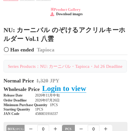
※Product Gallery
Download images
NU: カーニバル のぞけるアクリルキーホ
ルダー Vol.1 八雲
〇 Has ended
Tapioca
Series Products：NU: カーニバル・Tapioca・Jul 26 Deadline
Normal Price
1,320
JPY
Login to view
Wholesale Price
Release Date
2026年11月中旬
Order Deadline
2026年07月26日
Minimum Purchase Quantity
1PCS
Starting Quantity
1PCS
JAN Code
4580831916337
BOX
PCS
(1PCS)