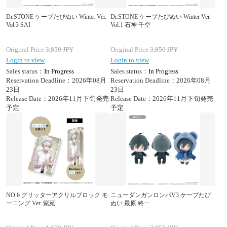
Dr.STONE ケープたぴぬい Winter Ver.
Dr.STONE ケープたぴぬい Winter Ver.
Vol.3 SAI
Vol.1 石神 千空
Original Price
3,850
JPY
Original Price
3,850
JPY
Login to view
Login to view
Sales status：
In Progress
Sales status：
In Progress
Reservation Deadline：2026年08月
Reservation Deadline：2026年08月
23日
23日
Release Date：2026年11月下旬発売
Release Date：2026年11月下旬発売
予定
予定
NO.6 グリッターアクリルブロック モ
ニューダンガンロンパV3 ケープたぴ
ーニング Ver. 紫苑
ぬい 最原 終一