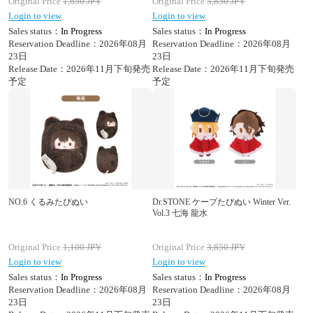
Original Price
1,650
JPY
Original Price
3,850
JPY
Login to view
Login to view
Sales status：
In Progress
Sales status：
In Progress
Reservation Deadline：2026年08月
Reservation Deadline：2026年08月
23日
23日
Release Date：2026年11月下旬発売
Release Date：2026年11月下旬発売
予定
予定
NO.6 くるみたぴぬい
Dr.STONE ケープたぴぬい Winter Ver.
Vol.3 七海 龍水
Original Price
1,100
JPY
Original Price
3,850
JPY
Login to view
Login to view
Sales status：
In Progress
Sales status：
In Progress
Reservation Deadline：2026年08月
Reservation Deadline：2026年08月
23日
23日