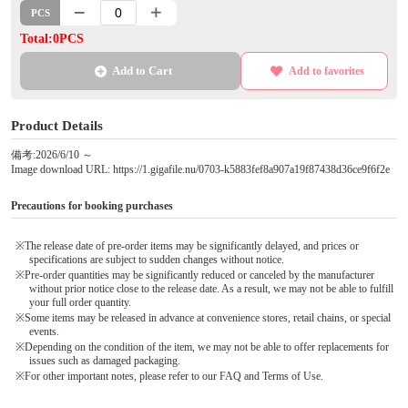
PCS
Total:0PCS
Add to Cart
Add to favorites
Product Details
備考:2026/6/10 ～
Image download URL: https://1.gigafile.nu/0703-k5883fef8a907a19f87438d36ce9f6f2e
Precautions for booking purchases
※The release date of pre-order items may be significantly delayed, and prices or
specifications are subject to sudden changes without notice.
※Pre-order quantities may be significantly reduced or canceled by the manufacturer
without prior notice close to the release date. As a result, we may not be able to fulfill
your full order quantity.
※Some items may be released in advance at convenience stores, retail chains, or special
events.
※Depending on the condition of the item, we may not be able to offer replacements for
issues such as damaged packaging.
※For other important notes, please refer to our FAQ and Terms of Use.