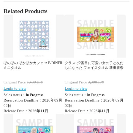
Related Products
ぼのぼの ぽかぽかカフェ in E-DINER
クラスで2番目に可愛い女の子と友だ
ミニタオル
ちになった フェイスタオル 新田新奈
Original Price
1,430
JPY
Original Price
3,300
JPY
Login to view
Login to view
Sales status：
In Progress
Sales status：
In Progress
Reservation Deadline：2026年09月
Reservation Deadline：2026年09月
02日
02日
Release Date：2026年11月
Release Date：2026年11月