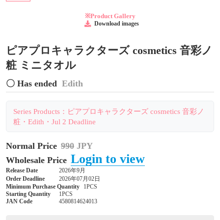
※Product Gallery
Download images
ピアプロキャラクターズ cosmetics 音彩ノ
粧 ミニタオル
〇 Has ended
Edith
Series Products：ピアプロキャラクターズ cosmetics 音彩ノ
粧・Edith・Jul 2 Deadline
Normal Price
990
JPY
Login to view
Wholesale Price
Release Date
2026年9月
Order Deadline
2026年07月02日
Minimum Purchase Quantity
1PCS
Starting Quantity
1PCS
JAN Code
4580814624013