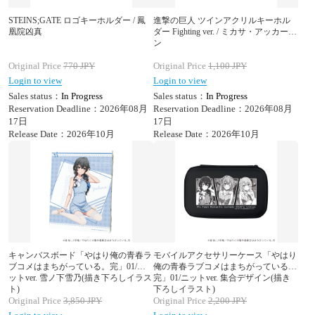
STEINS;GATE ロゴキーホルダー / 鳳
進撃の巨人 ツインアクリルキーホル
凰院凶真
ダー Fighting ver. / ミカサ・アッカーマ
ン
Original Price
770
JPY
Original Price
1,100
JPY
Login to view
Login to view
Sales status：
In Progress
Sales status：
In Progress
Reservation Deadline：2026年08月
Reservation Deadline：2026年08月
17日
17日
Release Date：2026年10月
Release Date：2026年10月
キャンバスボード「やはり俺の青春ラ
モバイルアクセサリーケース「やはり
ブコメはまちがっている。完」01/ニ
俺の青春ラブコメはまちがっている。
ットver. 雪ノ下雪乃(描き下ろしイラス
完」01/ニットver. 集合デザイン(描き
ト)
下ろしイラスト)
Original Price
3,850
JPY
Original Price
2,200
JPY