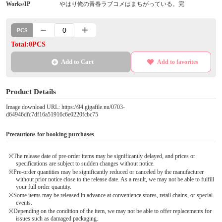
Works/IP
やはり俺の青春ラブコメはまちがっている。完
PCS
Total:0PCS
Add to Cart
Add to favorites
Product Details
Image download URL: https://94.gigafile.nu/0703-
d64946dfc7df16a51916c6e0220fcbc75
Precautions for booking purchases
※The release date of pre-order items may be significantly delayed, and prices or
specifications are subject to sudden changes without notice.
※Pre-order quantities may be significantly reduced or canceled by the manufacturer
without prior notice close to the release date. As a result, we may not be able to fulfill
your full order quantity.
※Some items may be released in advance at convenience stores, retail chains, or special
events.
※Depending on the condition of the item, we may not be able to offer replacements for
issues such as damaged packaging.