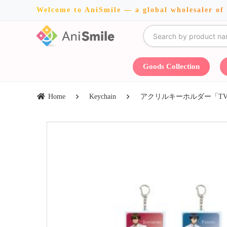
Welcome to AniSmile — a global wholesaler of
Goods Collection
Home
Keychain
アクリルキーホルダー「TVアニメ