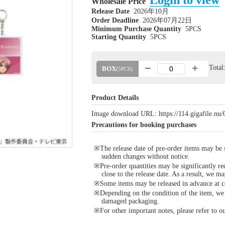
Login to view
Wholesale Price
Release Date
2026年10月
Order Deadline
2026年07月22日
Minimum Purchase Quantity
5PCS
Starting Quantity
5PCS
Tota
BOX
(5PCS)
Product Details
Image download URL: https://114.gigafile.n
Precautions for booking purchases
※The release date of pre-order items may be si
sudden changes without notice.
※Pre-order quantities may be significantly re
close to the release date. As a result, we ma
※Some items may be released in advance at con
※Depending on the condition of the item, we m
damaged packaging.
※For other important notes, please refer to 