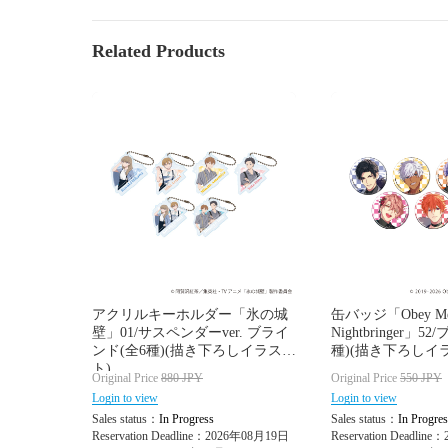
Related Products
アクリルキーホルダー「氷の城
缶バッジ「Obey M
壁」01/サスペンダーver. ブライ
Nightbringer」
ンド(全6種)(描き下ろしイラス
種)(描き下ろしイ
ト)
Original Price
880
JPY
Original Price
550
JPY
Login to view
Login to view
Sales status：
In Progress
Sales status：
In Progres
Reservation Deadline：2026年08月19日
Reservation Deadlin