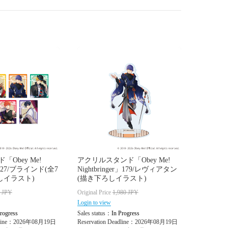
Obey Me!
アクリルスタンド「Obey Me!
er」27/ブラインド(全7
Nightbringer」179/レヴィアタン
しイラスト)
(描き下ろしイラスト)
0
JPY
Original Price
1,980
JPY
Login to view
rogress
Sales status：
In Progress
adline：2026年08月19日
Reservation Deadline：2026年08月19日