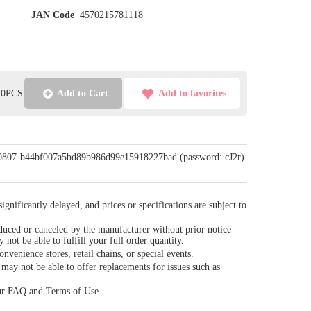
JAN Code
4570215781118
l:0PCS
Add to Cart
Add to favorites
u/0807-b44bf007a5bd89b986d99e15918227bad (password: cJ2r)
gnificantly delayed, and prices or specifications are subject to
duced or canceled by the manufacturer without prior notice
y not be able to fulfill your full order quantity.
venience stores, retail chains, or special events.
ay not be able to offer replacements for issues such as
our FAQ and Terms of Use.