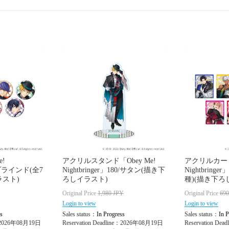
e!
アクリルスタンド「Obey Me!
アクリルカード「
52/ブラインド(全7
Nightbringer」180/サタン(描き下
Nightbring
ラスト)
ろしイラスト)
種)(描き下ろ
Original Price
1,980
JPY
Original Price
69
Login to view
Login to view
s
Sales status：
In Progress
Sales status：
In P
e：2026年08月19日
Reservation Deadline：2026年08月19日
Reservation De