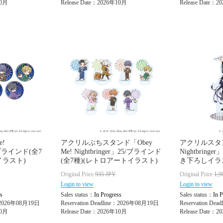
10月
Release Date：2026年10月
Release Date：
e!
アクリルぷちスタンド「Obey
アクリルスタンド
53/ブラインド(全7
Me! Nightbringer」25/ブラインド
Nightbring
イラスト)
(全7種)(レトロアートイラスト)
き下ろしイラ
Original Price
935
JPY
Original Price
1,9
Login to view
Login to view
s
Sales status：
In Progress
Sales status：
In P
e：2026年08月19日
Reservation Deadline：2026年08月19日
Reservation De
10月
Release Date：2026年10月
Release Date：