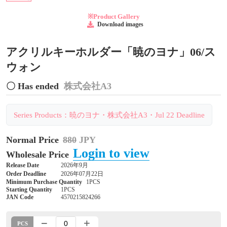
※Product Gallery
Download images
アクリルキーホルダー「暁のヨナ」06/ス
ウォン
〇 Has ended
株式会社A3
Series Products：暁のヨナ・株式会社A3・Jul 22 Deadline
Normal Price
880
JPY
Login to view
Wholesale Price
Release Date
2026年9月
Order Deadline
2026年07月22日
Minimum Purchase Quantity
1PCS
Starting Quantity
1PCS
JAN Code
4570215824266
PCS