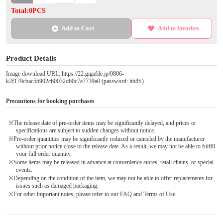
Total:0PCS
Add to Cart
Add to favorites
Product Details
Image download URL: https://22.gigafile.jp/0806-
k2f179cbac5b902cb0032d60c7e7739a0 (password: hb8S)
Precautions for booking purchases
※The release date of pre-order items may be significantly delayed, and prices or
specifications are subject to sudden changes without notice.
※Pre-order quantities may be significantly reduced or canceled by the manufacturer
without prior notice close to the release date. As a result, we may not be able to fulfill
your full order quantity.
※Some items may be released in advance at convenience stores, retail chains, or special
events.
※Depending on the condition of the item, we may not be able to offer replacements for
issues such as damaged packaging.
※For other important notes, please refer to our FAQ and Terms of Use.