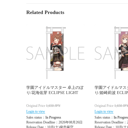
Related Products
学園アイドルマスター 卓上のぼ
学園アイドルマス
り/花海佑芽 ECLIPSE LIGHT
り/姫崎莉波 ECLIP
Original Price
1,650
JPY
Original Price
1,650
JP
Login to view
Login to view
Sales status：
In Progress
Sales status：
In Progres
Reservation Deadline：2026年08月26日
Reservation Deadlin
Release Date：10月(土)発売厳守
Release Date：10月