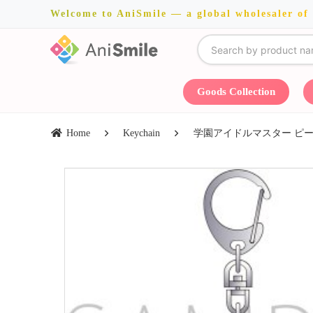
Welcome to AniSmile — a global wholesaler of
Goods Collection
Home
Keychain
学園アイドルマスター ピー