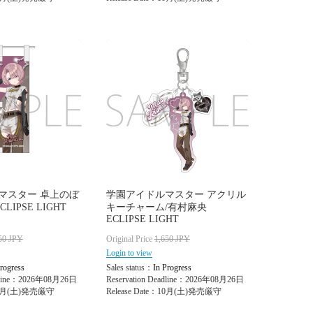
マスター 卓上のぼ
学園アイドルマスター アクリル
LIPSE LIGHT
キーチャーム/有村麻央
ECLIPSE LIGHT
50
JPY
Original Price
1,650
JPY
Login to view
rogress
Sales status：
In Progress
adline：2026年08月26日
Reservation Deadline：2026年08月26日
：10月(土)発売厳守
Release Date：10月(土)発売厳守