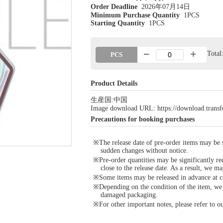
Order Deadline
2026年07月14日
Minimum Purchase Quantity
1PCS
Starting Quantity
1PCS
Tota
PCS
Product Details
生産国:中国
Image download URL: https://download.tran
Precautions for booking purchases
※The release date of pre-order items may be si
sudden changes without notice.
※Pre-order quantities may be significantly re
close to the release date. As a result, we ma
※Some items may be released in advance at con
※Depending on the condition of the item, we m
damaged packaging.
※For other important notes, please refer to 