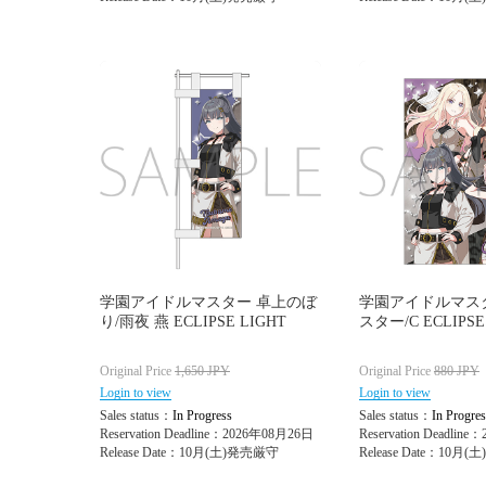
学園アイドルマスター 卓上のぼ
学園アイドルマス
り/雨夜 燕 ECLIPSE LIGHT
スター/C ECLIPSE
Original Price
1,650
JPY
Original Price
880
JPY
Login to view
Login to view
Sales status：
In Progress
Sales status：
In Progres
Reservation Deadline：2026年08月26日
Reservation Deadlin
Release Date：10月(土)発売厳守
Release Date：10月