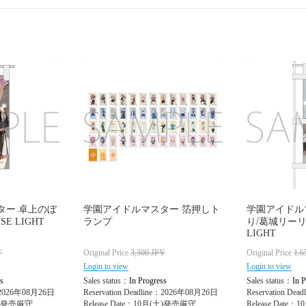
ター 卓上のぼ
学園アイドルマスター 箔押しト
学園アイドル
SE LIGHT
ランプ
り/葛城リーリヤ
LIGHT
Y
Original Price
3,300
JPY
Original Price
1,6
Login to view
Login to view
s
Sales status：
In Progress
Sales status：
In P
e：2026年08月26日
Reservation Deadline：2026年08月26日
Reservation De
(土)発売厳守
Release Date：10月(土)発売厳守
Release Date