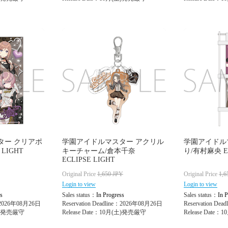
ター クリアポ
学園アイドルマスター アクリル
学園アイドル
 LIGHT
キーチャーム/倉本千奈
り/有村麻央 EC
ECLIPSE LIGHT
Original Price
1,650
JPY
Original Price
1,6
Login to view
Login to view
s
Sales status：
In Progress
Sales status：
In P
e：2026年08月26日
Reservation Deadline：2026年08月26日
Reservation De
(土)発売厳守
Release Date：10月(土)発売厳守
Release Date