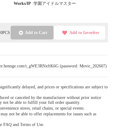
Works/IP
学園アイドルマスター
l:0PCS
Add to Cart
Add to favorites
sfer.hennge.com/t_gWE3RNxftK6G (password: Movic_202607)
gnificantly delayed, and prices or specifications are subject to
duced or canceled by the manufacturer without prior notice
y not be able to fulfill your full order quantity.
venience stores, retail chains, or special events.
ay not be able to offer replacements for issues such as
our FAQ and Terms of Use.