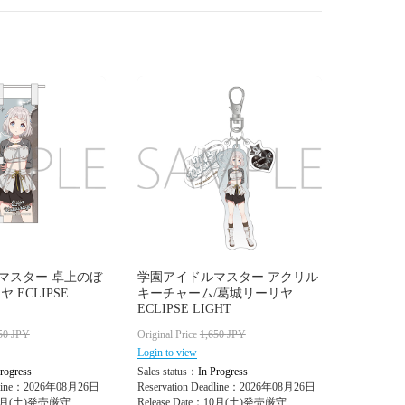
マスター 卓上のぼ
学園アイドルマスター アクリル
 ECLIPSE
キーチャーム/葛城リーリヤ
ECLIPSE LIGHT
50
JPY
Original Price
1,650
JPY
Login to view
rogress
Sales status：
In Progress
adline：2026年08月26日
Reservation Deadline：2026年08月26日
：10月(土)発売厳守
Release Date：10月(土)発売厳守