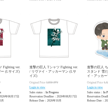
ghting ver.
進撃の巨人 Tシャツ Fighting ver.
進撃の巨人 
ー (Lサイズ)
/ リヴァイ・アッカーマン (Lサ
スタンド 雪だる
イズ)
イ・アッカー
Y
Original Price
3,850
JPY
Original Price
1,3
Login to view
Login to view
s
Sales status：
In Progress
Sales status：
In P
e：2026年08月17日
Reservation Deadline：2026年08月17日
Reservation De
10月
Release Date：2026年10月
Release Date：