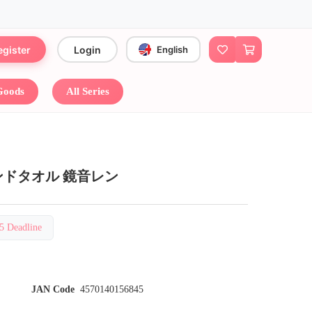
egister
Login
English
 Goods
All Series
ンドタオル 鏡音レン
Deadline
JAN Code
4570140156845