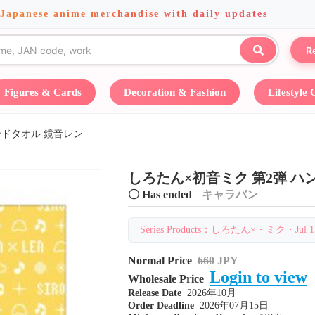
 Japanese anime merchandise with daily updates
R
Figures & Cards
Decoration & Fashion
Lifestyle
ンドタオル 鏡音レン
しろたん×初音ミク 第2弾 ハ
〇 Has ended
キャラバン
Series Products：しろたん×・ミク・Jul 15 
Normal Price
660
JPY
Login to view
Wholesale Price
Release Date
2026年10月
Order Deadline
2026年07月15日