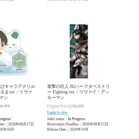
ちびキャラアクリル
進撃の巨人 B2ハーフタペストリ
まver. / リヴァ
ー Fighting ver. / リヴァイ・アッ
マン
カーマン
20
JPY
Original Price
2,750
JPY
Login to view
rogress
Sales status：
In Progress
adline：2026年08月17日
Reservation Deadline：2026年08月17日
2026年10月
Release Date：2026年10月