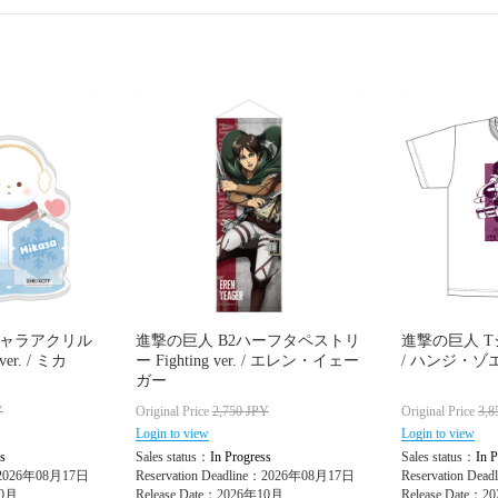
キャラアクリル
進撃の巨人 B2ハーフタペストリ
進撃の巨人 Tシャツ
r. / ミカ
ー Fighting ver. / エレン・イェー
/ ハンジ・ゾエ
ガー
Y
Original Price
2,750
JPY
Original Price
3,8
Login to view
Login to view
s
Sales status：
In Progress
Sales status：
In P
e：2026年08月17日
Reservation Deadline：2026年08月17日
Reservation De
10月
Release Date：2026年10月
Release Date：