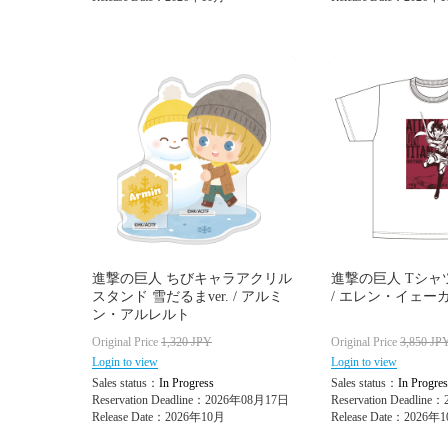
進撃の巨人 ちびキャラアクリル
進撃の巨人 Tシャツ Fi
スタンド 雪だるまver. / アルミ
/ エレン・イェーガ
ン・アルレルト
Original Price
1,320
JPY
Original Price
3,850
JP
Login to view
Login to view
Sales status：
In Progress
Sales status：
In Progres
Reservation Deadline：2026年08月17日
Reservation Deadlin
Release Date：2026年10月
Release Date：2026年