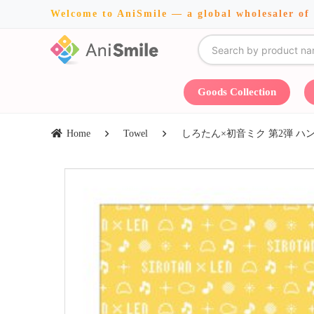
Welcome to AniSmile — a global wholesaler of
Goods Collection
Home
Towel
しろたん×初音ミク 第2弾 ハ