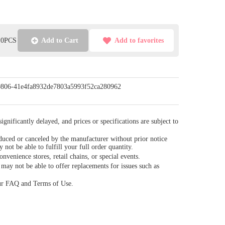
l:0PCS
Add to Cart
Add to favorites
p/0806-41e4fa8932de7803a5993f52ca280962
gnificantly delayed, and prices or specifications are subject to
duced or canceled by the manufacturer without prior notice
y not be able to fulfill your full order quantity.
venience stores, retail chains, or special events.
ay not be able to offer replacements for issues such as
our FAQ and Terms of Use.