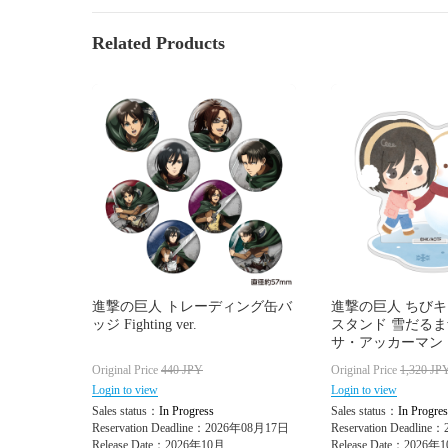
Related Products
進撃の巨人 トレーディング缶バ
進撃の巨人 ちび
ッジ Fighting ver.
スタンド 雪だるまve
サ・アッカーマン
Original Price
440
JPY
Original Price
1,320
JP
Login to view
Login to view
Sales status：
In Progress
Sales status：
In Progres
Reservation Deadline：2026年08月17日
Reservation Deadlin
Release Date：2026年10月
Release Date：2026年