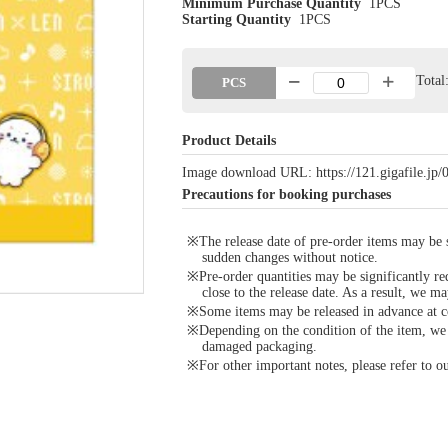
Minimum Purchase Quantity
1PCS
Starting Quantity
1PCS
Tota
PCS
Product Details
Image download URL: https://121.gigafile.j
Precautions for booking purchases
※The release date of pre-order items may be si
sudden changes without notice.
※Pre-order quantities may be significantly re
close to the release date. As a result, we ma
※Some items may be released in advance at con
※Depending on the condition of the item, we m
damaged packaging.
※For other important notes, please refer to 