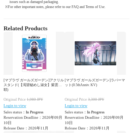
issues such as damaged packaging.
※For other important notes, please refer to our FAQ and Terms of Use.
Related Products
[マブラヴ ガールズガーデン]アクリル
[マブラヴ ガールズガーデン]ラバーマ
スタンド(【渇望秘めし淑女】紫雲沙
ット(0.5thAnniv. KV)
耶)
Original Price
1,980
JPY
Original Price
3,300
JPY
Login to view
Login to view
Sales status：
In Progress
Sales status：
In Progress
Reservation Deadline：2026年09月
Reservation Deadline：2026年09月
10日
10日
Release Date：2026年11月
Release Date：2026年11月