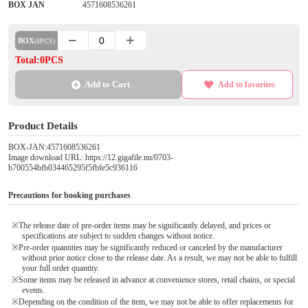
BOX JAN
4571608536261
BOX
(8PCS)
Total:0PCS
Add to Cart
Add to favorites
Product Details
BOX-JAN:4571608536261
Image download URL: https://12.gigafile.nu/0703-
b700554bfb034465295f5fbfe5c936116
Precautions for booking purchases
※The release date of pre-order items may be significantly delayed, and prices or
specifications are subject to sudden changes without notice.
※Pre-order quantities may be significantly reduced or canceled by the manufacturer
without prior notice close to the release date. As a result, we may not be able to fulfill
your full order quantity.
※Some items may be released in advance at convenience stores, retail chains, or special
events.
※Depending on the condition of the item, we may not be able to offer replacements for